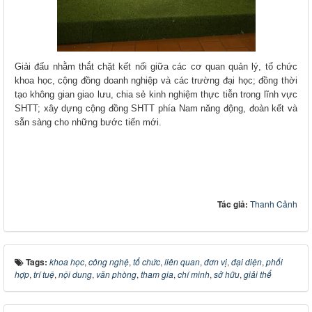
Giải đấu nhằm thắt chặt kết nối giữa các cơ quan quản lý, tổ chức
khoa học, cộng đồng doanh nghiệp và các trường đại học; đồng thời
tạo không gian giao lưu, chia sẻ kinh nghiệm thực tiễn trong lĩnh vực
SHTT; xây dựng cộng đồng SHTT phía Nam năng động, đoàn kết và
sẵn sàng cho những bước tiến mới.
Tác giả:
Thanh Cảnh
Tags:
khoa học
,
công nghệ
,
tổ chức
,
liên quan
,
đơn vị
,
đại diện
,
phối
hợp
,
trí tuệ
,
nội dung
,
văn phòng
,
tham gia
,
chí minh
,
sở hữu
,
giải thể