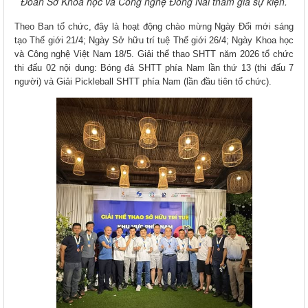
Đoàn Sở Khoa học và Công nghệ Đồng Nai tham gia sự kiện.
Theo Ban tổ chức, đây là hoạt động chào mừng Ngày Đổi mới sáng
tạo Thế giới 21/4; Ngày Sở hữu trí tuệ Thế giới 26/4; Ngày Khoa học
và Công nghệ Việt Nam 18/5. Giải thể thao SHTT năm 2026 tổ chức
thi đấu 02 nội dung: Bóng đá SHTT phía Nam lần thứ 13 (thi đấu 7
người) và Giải Pickleball SHTT phía Nam (lần đầu tiên tổ chức).