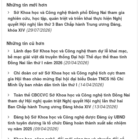
Những tin mới hơn
Sở Khoa học và Công nghệ thành phố Đồng Nai tham gia
nghiên cứu, học tập, quán triệt và triển khai thực hiện Nghị
quyết Hội nghị lần thứ 3 Ban Chấp hành Trung ương Đảng,
(29/07/2026)
khóa XIV
Những tin cũ hơn
Lãnh đạo Sở Khoa học và Công nghệ tham dự lễ khai mạc,
bế mạc giải việt dã truyền thống Đại hội Thể dục thể thao tỉnh
(20/04/2026)
Đồng Nai lần thứ I năm 2026
Chi đoàn cơ sở Sở Khoa học và Công nghệ tích cực tham
gia Hội thao chào mừng Đại hội đại biểu Đoàn TNCS Hồ Chí
(14/04/2026)
Minh Ủy ban nhân dân tỉnh lần thứ I
Toàn thể CBCCVC Sở Khoa học và Công nghệ tỉnh Đồng Nai
tham dự Hội nghị quán triệt Nghị quyết Hội nghị lần thứ hai
(13/04/2026)
Ban Chấp hành Trung ương Đảng khóa XIV
Đảng bộ Sở Khoa học và Công nghệ được Đảng ủy UBND
tỉnh tuyên dương là tổ chức Đảng hoàn thành xuất sắc nhiệm
(09/04/2026)
vụ năm 2025
Khoa học, công nghệ, đổi mới sáng tạo và chuyển đổi số