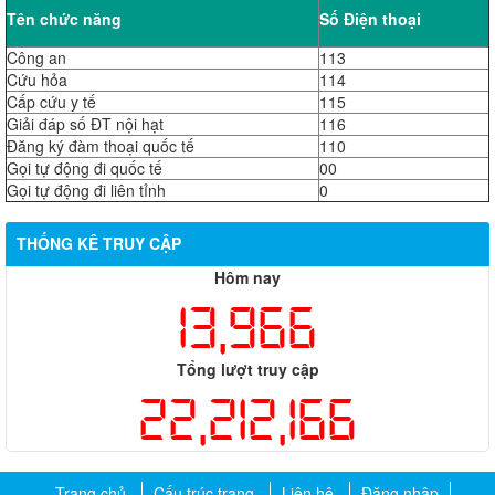
Tên chức năng
Số Điện thoại
Công an
113
Cứu hỏa
114
Cấp cứu y tế
115
Giải đáp số ĐT nội hạt
116
Đăng ký đàm thoại quốc tế
110
Gọi tự động đi quốc tế
00
Gọi tự động đi liên tỉnh
0
THỐNG KÊ TRUY CẬP
Hôm nay
13,966
Tổng lượt truy cập
22,212,166
Trang chủ
Cấu trúc trang
Liên hệ
Đăng nhập