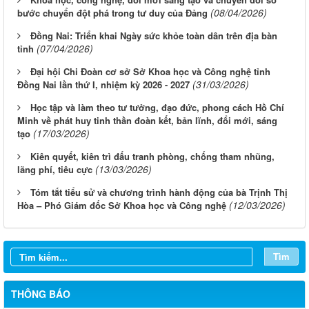
(08/04/2026)
bước chuyển đột phá trong tư duy của Đảng
Đồng Nai: Triển khai Ngày sức khỏe toàn dân trên địa bàn
(07/04/2026)
tỉnh
Đại hội Chi Đoàn cơ sở Sở Khoa học và Công nghệ tỉnh
(31/03/2026)
Đồng Nai lần thứ I, nhiệm kỳ 2026 - 2027
Học tập và làm theo tư tưởng, đạo đức, phong cách Hồ Chí
Minh về phát huy tinh thần đoàn kết, bản lĩnh, đổi mới, sáng
(17/03/2026)
tạo
Kiên quyết, kiên trì đấu tranh phòng, chống tham nhũng,
(13/03/2026)
lãng phí, tiêu cực
Tóm tắt tiểu sử và chương trình hành động của bà Trịnh Thị
(12/03/2026)
Hòa – Phó Giám đốc Sở Khoa học và Công nghệ
Thông báo Tuyển chọn tổ chức và cá nhân chủ trì thực hiện
nhiệm vụ khoa học và công nghệ cấp thành phố sử dụng ngân
sách nhà nước đặt hàng thực hiện năm 2026 (đợt 1) lần 3
Tìm
Thông báo Kế hoạch mở hồ sơ tham gia Tuyển chọn tổ chức và
cá nhân chủ trì thực hiện nhiệm vụ khoa học và công nghệ thực
THÔNG BÁO
hiện năm 2026 (đợt 1) lần 2