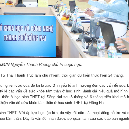
&CN Nguyễn Thanh Phong chủ trì cuộc họp.
TS Thái Thanh Trúc làm chủ nhiệm; thời gian dự kiến thực hiện 24 tháng.
u nghiên cứu của đề tài là xác định yếu tố ảnh hưởng đến các vấn đề sức 
tỷ lệ các vấn đề sức khỏe tâm thần ở học sinh; đánh giá hiệu quả mô hình 
 thần ở học sinh THPT tại Đồng Nai sau 3 tháng và 6 tháng triển khai mô h
 thiện vấn đề sức khỏe tâm thần ở học sinh THPT tại Đồng Nai.
inh THPT. Với áp lực học tập lớn, do vậy rất cần các hoạt động hỗ trợ và c
khỏe tâm thần. Đây là vấn đề nhận được sự quan tâm của các cấp ban ngành