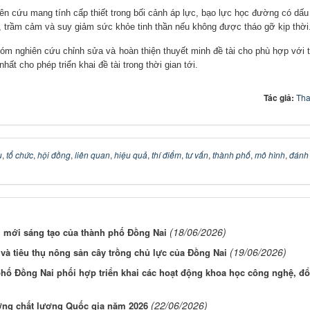
iên cứu mang tính cấp thiết trong bối cảnh áp lực, bạo lực học đường có dấu
gủ, trầm cảm và suy giảm sức khỏe tinh thần nếu không được tháo gỡ kịp thời
óm nghiên cứu chỉnh sửa và hoàn thiện thuyết minh đề tài cho phù hợp với t
ất cho phép triển khai đề tài trong thời gian tới.
Tác giả:
Tha
ụ
,
tổ chức
,
hội đồng
,
liên quan
,
hiệu quả
,
thí điểm
,
tư vấn
,
thành phố
,
mô hình
,
đánh 
(18/06/2026)
i mới sáng tạo của thành phố Đồng Nai
(19/06/2026)
và tiêu thụ nông sản cây trồng chủ lực của Đồng Nai
ố Đồng Nai phối hợp triển khai các hoạt động khoa học công nghệ, đổ
(22/06/2026)
ưởng chất lượng Quốc gia năm 2026