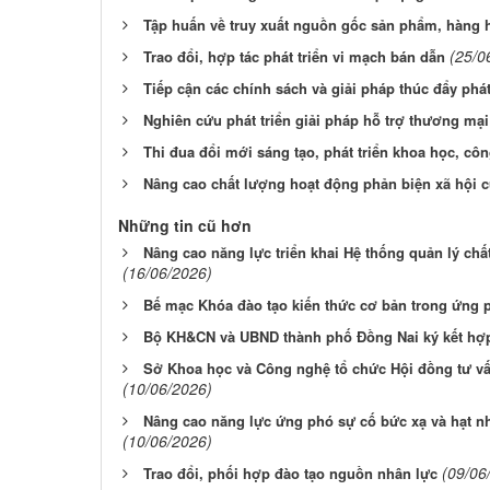
Tập huấn về truy xuất nguồn gốc sản phẩm, hàng
(25/0
Trao đổi, hợp tác phát triển vi mạch bán dẫn
Tiếp cận các chính sách và giải pháp thúc đẩy phát
Nghiên cứu phát triển giải pháp hỗ trợ thương mại 
Thi đua đổi mới sáng tạo, phát triển khoa học, cô
Nâng cao chất lượng hoạt động phản biện xã hội c
Những tin cũ hơn
Nâng cao năng lực triển khai Hệ thống quản lý c
(16/06/2026)
Bế mạc Khóa đào tạo kiến thức cơ bản trong ứng 
Bộ KH&CN và UBND thành phố Đồng Nai ký kết hợp t
Sở Khoa học và Công nghệ tổ chức Hội đồng tư vấ
(10/06/2026)
Nâng cao năng lực ứng phó sự cố bức xạ và hạt n
(10/06/2026)
(09/06
Trao đổi, phối hợp đào tạo nguồn nhân lực