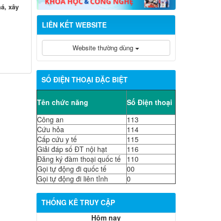
á, xây
LIÊN KẾT WEBSITE
Website thường dùng
SỐ ĐIỆN THOẠI ĐẶC BIỆT
Tên chức năng
Số Điện thoại
Công an
113
Cứu hỏa
114
Cấp cứu y tế
115
Giải đáp số ĐT nội hạt
116
Đăng ký đàm thoại quốc tế
110
Gọi tự động đi quốc tế
00
Gọi tự động đi liên tỉnh
0
THỐNG KÊ TRUY CẬP
Hôm nay