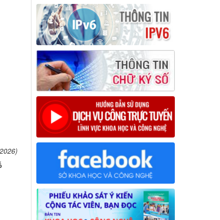
/2026)
ố