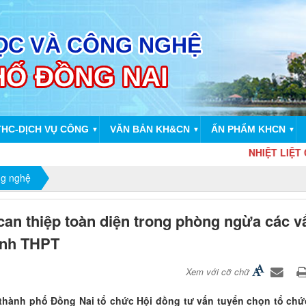
THC-DỊCH VỤ CÔNG
VĂN BẢN KH&CN
ẤN PHẨM KHCN
▼
▼
▼
NHIỆT LIỆT CHÀO M
ng nghệ
can thiệp toàn diện trong phòng ngừa các v
inh THPT
Xem với cỡ chữ
hành phố Đồng Nai tổ chức Hội đồng tư vấn tuyển chọn tổ chứ