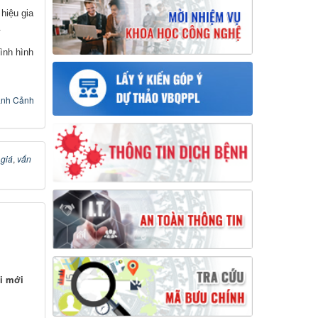
 hiệu gia
.
ình hình
nh Cảnh
giá
,
vấn
i mới