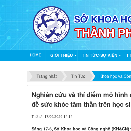
HOME
GIỚI THIỆU
TIN TỨC-SỰ KIỆN
T
▼
▼
Trang nhất
Tin Tức
Khoa học và Cô
Nghiên cứu và thí điểm mô hình 
đề sức khỏe tâm thần trên học s
Thứ tư - 17/06/2026 14:14
Sáng 17-6, Sở Khoa học và Công nghệ (KH&CN) t