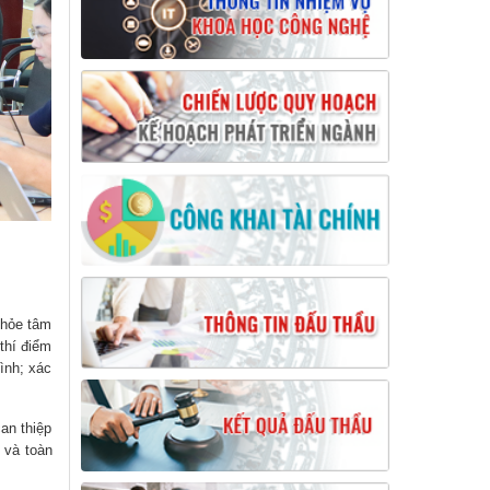
khỏe tâm
thí điểm
ình; xác
an thiệp
 và toàn