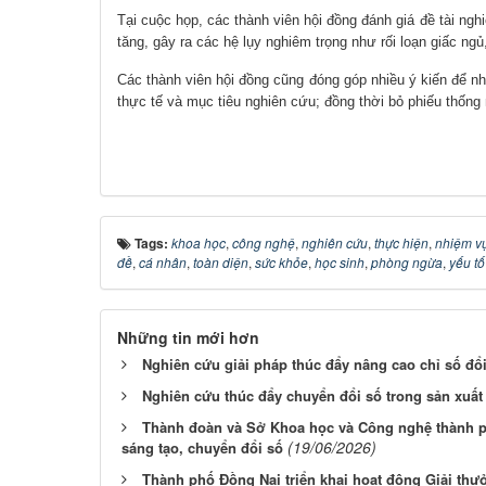
Tại cuộc họp, các thành viên hội đồng đánh giá đề tài ngh
tăng, gây ra các hệ lụy nghiêm trọng như rối loạn giấc n
Các thành viên hội đồng cũng đóng góp nhiều ý kiến để nh
thực tế và mục tiêu nghiên cứu; đồng thời bỏ phiếu thống nh
Tags:
khoa học
,
công nghệ
,
nghiên cứu
,
thực hiện
,
nhiệm v
đề
,
cá nhân
,
toàn diện
,
sức khỏe
,
học sinh
,
phòng ngừa
,
yếu tố
Những tin mới hơn
Nghiên cứu giải pháp thúc đẩy nâng cao chỉ số đổ
Nghiên cứu thúc đẩy chuyển đổi số trong sản xuất 
Thành đoàn và Sở Khoa học và Công nghệ thành ph
(19/06/2026)
sáng tạo, chuyển đổi số
Thành phố Đồng Nai triển khai hoạt động Giải th