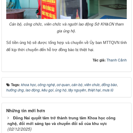
Cán bộ, công chức, viên chức và người lao động Sở KH&CN tham
gia ủng hộ.
Số tiền ủng hộ sẽ được tổng hợp và chuyển về Ủy ban MTTQVN tỉnh
để kịp thời chuyển đến hỗ trợ đồng bào bị thiệt hại.
Tác giả:
Thanh Cảnh
Tags:
khoa học
,
công nghệ
,
cơ quan
,
cán bộ
,
viên chức
,
đồng bào
,
hưởng ứng
,
lao động
,
kêu gọi
,
ủng hộ
,
tây nguyên
,
thiệt hại
,
mưa lũ
Những tin mới hơn
Đồng Nai quyết tâm trở thành trung tâm Khoa học công
nghệ, đổi mới sáng tạo và chuyển đổi số của khu vực
(02/12/2025)