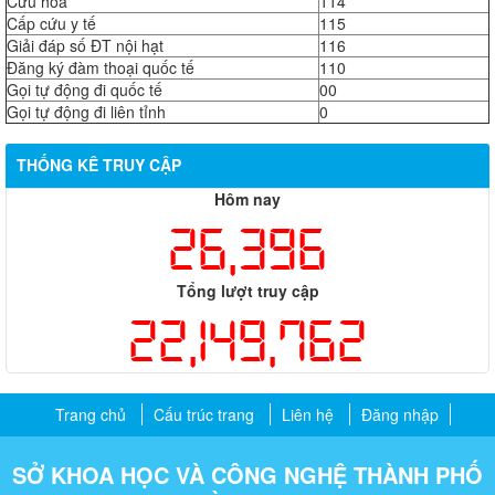
Cứu hỏa
114
Cấp cứu y tế
115
Giải đáp số ĐT nội hạt
116
Đăng ký đàm thoại quốc tế
110
Gọi tự động đi quốc tế
00
Gọi tự động đi liên tỉnh
0
THỐNG KÊ TRUY CẬP
Hôm nay
26,396
Tổng lượt truy cập
22,149,762
Trang chủ
Cấu trúc trang
Liên hệ
Đăng nhập
SỞ KHOA HỌC VÀ CÔNG NGHỆ THÀNH PHỐ