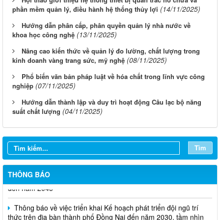
(14/11/2025)
phần mềm quản lý, điều hành hệ thống thủy lợi
Hướng dẫn phân cấp, phân quyền quản lý nhà nước về
(13/11/2025)
khoa học công nghệ
Nâng cao kiến thức về quản lý đo lường, chất lượng trong
(08/11/2025)
kinh doanh vàng trang sức, mỹ nghệ
Phổ biến văn bản pháp luật về hóa chất trong lĩnh vực công
(07/11/2025)
nghiệp
Thông báo Tuyển chọn tổ chức và cá nhân chủ trì thực hiện
nhiệm vụ khoa học và công nghệ cấp thành phố sử dụng ngân
Hướng dẫn thành lập và duy trì hoạt động Câu lạc bộ năng
sách nhà nước đặt hàng thực hiện năm 2026 (đợt 1) lần 3
(04/11/2025)
suất chất lượng
Thông báo Kế hoạch mở hồ sơ tham gia Tuyển chọn tổ chức và
cá nhân chủ trì thực hiện nhiệm vụ khoa học và công nghệ thực
hiện năm 2026 (đợt 1) lần 2
Tìm
Thông báo về việc triển khai Kế hoạch phát triển đội ngũ trí
thức trên địa bàn thành phố Đồng Nai đến năm 2030, tầm nhìn
THÔNG BÁO
đến năm 2045
Thông báo về việc triển khai Kế hoạch phát triển đội ngũ trí
thức trên địa bàn thành phố Đồng Nai đến năm 2030, tầm nhìn