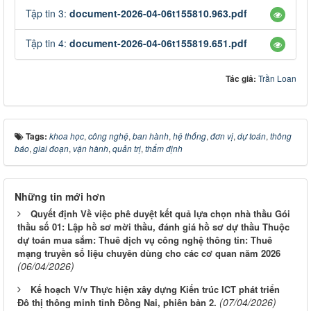
Tập tin 3:
document-2026-04-06t155810.963.pdf
Tập tin 4:
document-2026-04-06t155819.651.pdf
Tác giả:
Trần Loan
Tags:
khoa học
,
công nghệ
,
ban hành
,
hệ thống
,
đơn vị
,
dự toán
,
thông
báo
,
giai đoạn
,
vận hành
,
quản trị
,
thẩm định
Những tin mới hơn
Quyết định Về việc phê duyệt kết quả lựa chọn nhà thầu Gói
thầu số 01: Lập hồ sơ mời thầu, đánh giá hồ sơ dự thầu Thuộc
dự toán mua sắm: Thuê dịch vụ công nghệ thông tin: Thuê
mạng truyền số liệu chuyên dùng cho các cơ quan năm 2026
(06/04/2026)
Kế hoạch V/v Thực hiện xây dựng Kiến trúc ICT phát triển
(07/04/2026)
Đô thị thông minh tỉnh Đồng Nai, phiên bản 2.