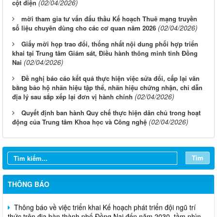
(02/04/2026)
cột điện
mời tham gia tư vấn đấu thầu Kế hoạch Thuê mạng truyền
(02/04/2026)
số liệu chuyên dùng cho các cơ quan năm 2026
Giấy mời họp trao đổi, thống nhất nội dung phối hợp triển
khai tại Trung tâm Giám sát, Điều hành thông minh tỉnh Đồng
(02/04/2026)
Nai
Đề nghị báo cáo kết quả thực hiện việc sửa đổi, cấp lại văn
bằng bảo hộ nhãn hiệu tập thể, nhãn hiệu chứng nhận, chỉ dẫn
(02/04/2026)
địa lý sau sắp xếp lại đơn vị hành chính
Quyết định ban hành Quy chế thực hiện dân chủ trong hoạt
(02/04/2026)
động của Trung tâm Khoa học và Công nghệ
Thông báo Tuyển chọn tổ chức và cá nhân chủ trì thực hiện
nhiệm vụ khoa học và công nghệ cấp thành phố sử dụng ngân
sách nhà nước đặt hàng thực hiện năm 2026 (đợt 1) lần 3
Tìm
Thông báo Kế hoạch mở hồ sơ tham gia Tuyển chọn tổ chức và
cá nhân chủ trì thực hiện nhiệm vụ khoa học và công nghệ thực
THÔNG BÁO
hiện năm 2026 (đợt 1) lần 2
Thông báo về việc triển khai Kế hoạch phát triển đội ngũ trí
thức trên địa bàn thành phố Đồng Nai đến năm 2030, tầm nhìn