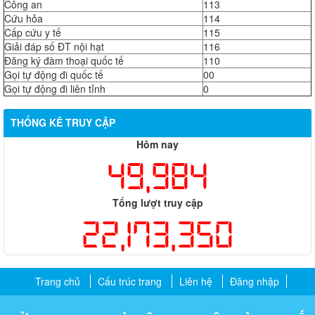
Công an
113
Cứu hỏa
114
Cấp cứu y tế
115
Giải đáp số ĐT nội hạt
116
Đăng ký đàm thoại quốc tế
110
Gọi tự động đi quốc tế
00
Gọi tự động đi liên tỉnh
0
THỐNG KÊ TRUY CẬP
Hôm nay
49,984
Tổng lượt truy cập
22,173,350
Trang chủ
Cấu trúc trang
Liên hệ
Đăng nhập