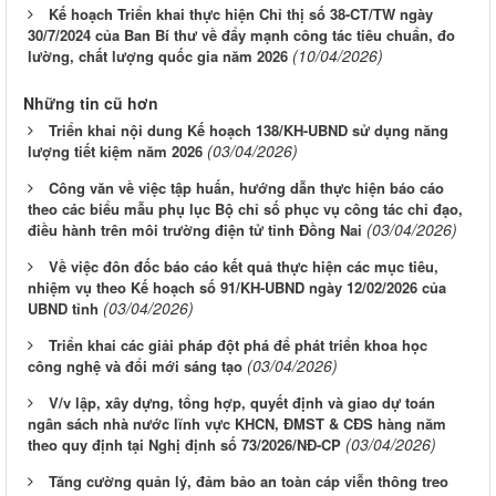
Kế hoạch Triển khai thực hiện Chỉ thị số 38-CT/TW ngày
30/7/2024 của Ban Bí thư về đẩy mạnh công tác tiêu chuẩn, đo
(10/04/2026)
lường, chất lượng quốc gia năm 2026
Những tin cũ hơn
Triển khai nội dung Kế hoạch 138/KH-UBND sử dụng năng
(03/04/2026)
lượng tiết kiệm năm 2026
Công văn về việc tập huấn, hướng dẫn thực hiện báo cáo
theo các biểu mẫu phụ lục Bộ chỉ số phục vụ công tác chỉ đạo,
(03/04/2026)
điều hành trên môi trường điện tử tỉnh Đồng Nai
Về việc đôn đốc báo cáo kết quả thực hiện các mục tiêu,
nhiệm vụ theo Kế hoạch số 91/KH-UBND ngày 12/02/2026 của
(03/04/2026)
UBND tỉnh
Triển khai các giải pháp đột phá để phát triển khoa học
(03/04/2026)
công nghệ và đổi mới sáng tạo
V/v lập, xây dựng, tổng hợp, quyết định và giao dự toán
ngân sách nhà nước lĩnh vực KHCN, ĐMST & CĐS hàng năm
(03/04/2026)
theo quy định tại Nghị định số 73/2026/NĐ-CP
Tăng cường quản lý, đảm bảo an toàn cáp viễn thông treo