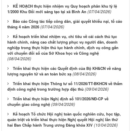
KẾ HOẠCH thực hiện nhiệm vụ Quy hoạch phân khu tỷ lệ
(07/04/2026)
1/2000 Khu Đổi mới sáng tạo tại xã Bình An
Báo cáo Công tác tiếp công dân, giải quyết khiếu nại, tố cáo
(07/04/2026)
tháng 4 năm 2026
Kế hoạch triển khai nhiệm vụ, chỉ tiêu về cải cách thủ tục
hành chính, nâng cao chất lượng phục vụ người dân, doanh
nghiệp trong thực hiện thủ tục hành chính, dịch vụ công gắn
với chuyển đổi số của Sở Khoa học và Công nghệ
(08/04/2026)
Triển khai thực hiện các Quyết định của Bộ KH&CN về năng
(08/04/2026)
lượng nguyên tử và an toàn bức xạ
Triển khai thực hiện Thông tư số 11/2026/TT-BKHCN về thẩm
(09/04/2026)
định công nghệ trong trường hợp đặc thù
Triển khai thực hiện Nghị định số 101/2026/NĐ-CP về
(09/04/2026)
chuyển giao công nghệ
Kế hoạch Tổ chức Hội nghị toàn quốc nghiên cứu, học tập,
quán triệt và triển khai thực hiện Nghị quyết Hội nghị lần thứ
(10/04/2026)
hai Ban Chấp hành Trung ương Đảng khóa XIV