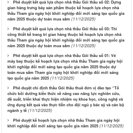
Phê duyệt kết quả lựa chọn nhà thầu Gói thầu số 02: Dựng
gian hàng trưng bày sản phẩm thuộc kế hoạch lựa chọn nhà
thầu Tham gia ngày hội khởi nghiệp đổi mới sáng tạo quốc gia
(11/12/2025)
năm 2025 thuộc dự toán mua sắm
Phê duyệt kết quả lựa chọn nhà thầu Gói thầu số 03: Thi
công thiết kế trang trí gian hàng thuộc kế hoạch lựa chọn nhà
thầu Tham gia ngày hội khởi nghiệp đổi mới sáng tạo quốc gia
(11/12/2025)
năm 2025 thuộc dự toán mua sắm
Phê duyệt kết quả lựa chọn nhà thầu Gói thầu số 01: Vé
máy bay thuộc kế hoạch lựa chọn nhà thầu Tham gia ngày hội
khởi nghiệp đổi mới sáng tạo quốc gia năm 2025 thuộc dự
toán mua sắm Tham gia ngày hội khởi nghiệp đổi mới sáng
(11/12/2025)
tạo quốc gia năm 2025
Phê duyệt chỉ định thầu Gói thầu thuê đơn vị đào tạo “Tổ
chức bồi dưỡng kiến thức về nâng cao năng lực nghiên cứu,
đề xuất, triển khai thực hiện nhiệm vụ khoa học, công nghệ và
ứng dụng kết quả vào thực tiễn cho đội ngũ y bác sỹ và cán bộ
(11/12/2025)
ngành y tế
Phê duyệt kế hoạch lựa chọn nhà thầu Tham gia ngày hội
Thông báo Tuyển chọn tổ chức và cá nhân chủ trì thực hiện
(11/12/2025)
khởi nghiệp đổi mới sáng tạo quốc gia năm 2025
nhiệm vụ khoa học và công nghệ cấp thành phố sử dụng ngân