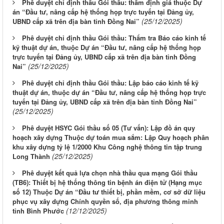
Phê duyệt chỉ định thầu Gói thầu: thẩm định giá thuộc Dự
án “Đầu tư, nâng cấp hệ thống họp trực tuyến tại Đảng ủy,
(25/12/2025)
UBND cấp xã trên địa bàn tỉnh Đồng Nai”
Phê duyệt chỉ định thầu Gói thầu: Thẩm tra Báo cáo kinh tế
kỹ thuật dự án, thuộc Dự án “Đầu tư, nâng cấp hệ thống họp
trực tuyến tại Đảng ủy, UBND cấp xã trên địa bàn tỉnh Đồng
(25/12/2025)
Nai”
Phê duyệt chỉ định thầu Gói thầu: Lập báo cáo kinh tế kỹ
thuật dự án, thuộc dự án “Đầu tư, nâng cấp hệ thống họp trực
tuyến tại Đảng ủy, UBND cấp xã trên địa bàn tỉnh Đồng Nai”
(25/12/2025)
Phê duyệt HSYC Gói thầu số 05 (Tư vấn): Lập đồ án quy
hoạch xây dựng Thuộc dự toán mua sắm: Lập Quy hoạch phân
khu xây dựng tỷ lệ 1/2000 Khu Công nghệ thông tin tập trung
(25/12/2025)
Long Thành
Phê duyệt kết quả lựa chọn nhà thầu qua mạng Gói thầu
(TB6): Thiết bị hệ thống thông tin bệnh án điện tử (Hạng mục
số 12) Thuộc Dự án “Đầu tư thiết bị, phần mềm, cơ sở dữ liệu
phục vụ xây dựng Chính quyền số, địa phương thông minh
(12/12/2025)
tỉnh Bình Phước