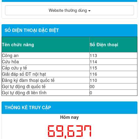
Website thường dùng
SỐ ĐIỆN THOẠI ĐẶC BIỆT
Tên chức năng
Số Điện thoại
Công an
113
Cứu hỏa
114
Cấp cứu y tế
115
Giải đáp số ĐT nội hạt
116
Đăng ký đàm thoại quốc tế
110
Gọi tự động đi quốc tế
00
Gọi tự động đi liên tỉnh
0
THỐNG KÊ TRUY CẬP
Hôm nay
69,637