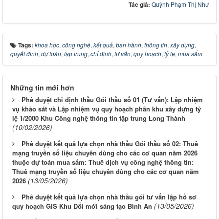
Tác giả:
Quỳnh Phạm Thị Như
Tags:
khoa học
,
công nghệ
,
kết quả
,
ban hành
,
thông tin
,
xây dựng
,
quyết định
,
dự toán
,
tập trung
,
chỉ định
,
tư vấn
,
quy hoạch
,
tỷ lệ
,
mua sắm
Những tin mới hơn
Phê duyệt chỉ định thầu Gói thầu số 01 (Tư vấn): Lập nhiệm
vụ khảo sát và Lập nhiệm vụ quy hoạch phân khu xây dựng tỷ
lệ 1/2000 Khu Công nghệ thông tin tập trung Long Thành
(10/02/2026)
Phê duyệt kết quả lựa chọn nhà thầu Gói thầu số 02: Thuê
mạng truyền số liệu chuyên dùng cho các cơ quan năm 2026
thuộc dự toán mua sắm: Thuê dịch vụ công nghệ thông tin:
Thuê mạng truyền số liệu chuyên dùng cho các cơ quan năm
(13/05/2026)
2026
Phê duyệt kết quả lựa chọn nhà thầu gói tư vấn lập hồ sơ
(13/05/2026)
quy hoạch GIS Khu Đổi mới sáng tạo Bình An