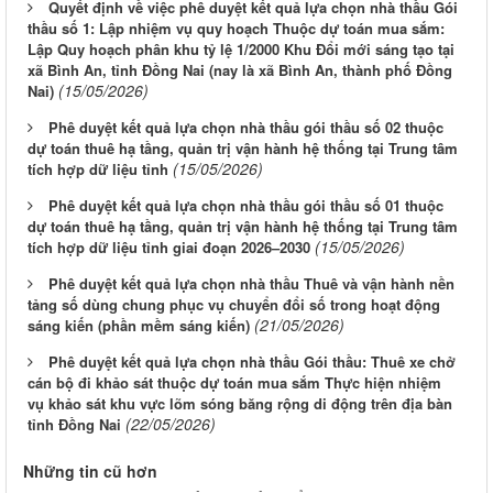
Quyết định về việc phê duyệt kết quả lựa chọn nhà thầu Gói
thầu số 1: Lập nhiệm vụ quy hoạch Thuộc dự toán mua sắm:
Lập Quy hoạch phân khu tỷ lệ 1/2000 Khu Đổi mới sáng tạo tại
xã Bình An, tỉnh Đồng Nai (nay là xã Bình An, thành phố Đồng
(15/05/2026)
Nai)
Phê duyệt kết quả lựa chọn nhà thầu gói thầu số 02 thuộc
dự toán thuê hạ tầng, quản trị vận hành hệ thống tại Trung tâm
(15/05/2026)
tích hợp dữ liệu tỉnh
Phê duyệt kết quả lựa chọn nhà thầu gói thầu số 01 thuộc
dự toán thuê hạ tầng, quản trị vận hành hệ thống tại Trung tâm
(15/05/2026)
tích hợp dữ liệu tỉnh giai đoạn 2026–2030
Phê duyệt kết quả lựa chọn nhà thầu Thuê và vận hành nền
tảng số dùng chung phục vụ chuyển đổi số trong hoạt động
(21/05/2026)
sáng kiến (phần mềm sáng kiến)
Phê duyệt kết quả lựa chọn nhà thầu Gói thầu: Thuê xe chở
cán bộ đi khảo sát thuộc dự toán mua sắm Thực hiện nhiệm
vụ khảo sát khu vực lõm sóng băng rộng di động trên địa bàn
(22/05/2026)
tỉnh Đồng Nai
Những tin cũ hơn