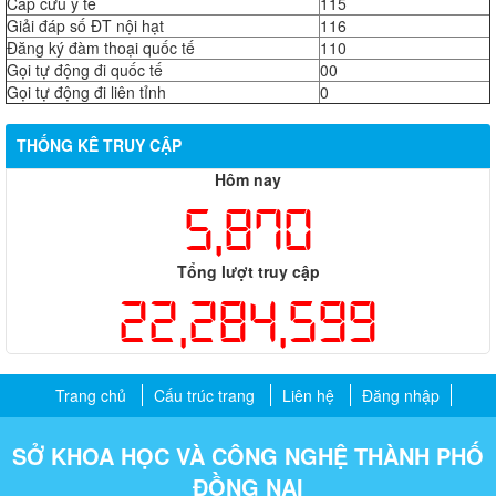
Cấp cứu y tế
115
Giải đáp số ĐT nội hạt
116
Đăng ký đàm thoại quốc tế
110
Gọi tự động đi quốc tế
00
Gọi tự động đi liên tỉnh
0
THỐNG KÊ TRUY CẬP
Hôm nay
5,870
Tổng lượt truy cập
22,284,599
Trang chủ
Cấu trúc trang
Liên hệ
Đăng nhập
SỞ KHOA HỌC VÀ CÔNG NGHỆ THÀNH PHỐ
ĐỒNG NAI