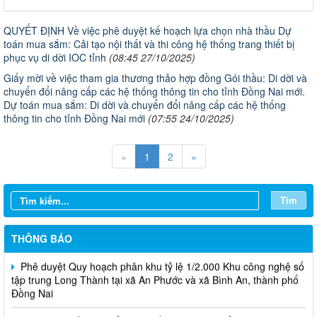
QUYẾT ĐỊNH Về việc phê duyệt kế hoạch lựa chọn nhà thầu Dự
toán mua sắm: Cải tạo nội thất và thi công hệ thống trang thiết bị
phục vụ di dời IOC tỉnh
(08:45 27/10/2025)
Giấy mời về việc tham gia thương thảo hợp đồng Gói thầu: Di dời và
chuyển đổi nâng cấp các hệ thống thông tin cho tỉnh Đồng Nai mới.
Dự toán mua sắm: Di dời và chuyển đổi nâng cấp các hệ thống
thông tin cho tỉnh Đồng Nai mới
(07:55 24/10/2025)
Thông báo Tuyển chọn tổ chức và cá nhân chủ trì thực hiện
«
1
2
»
nhiệm vụ khoa học và công nghệ cấp thành phố sử dụng ngân
sách nhà nước đặt hàng thực hiện năm 2026 (đợt 1) lần 3
Tìm
Thông báo Kế hoạch mở hồ sơ tham gia Tuyển chọn tổ chức và
cá nhân chủ trì thực hiện nhiệm vụ khoa học và công nghệ thực
hiện năm 2026 (đợt 1) lần 2
THÔNG BÁO
Phê duyệt Quy hoạch phân khu tỷ lệ 1/2.000 Khu công nghệ số
tập trung Long Thành tại xã An Phước và xã Bình An, thành phố
Đồng Nai
Thông báo về việc triển khai Kế hoạch phát triển đội ngũ trí