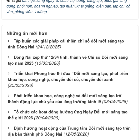
Tags:
đại học
,
sáng ngày
,
tổ chức
,
hội đồng
,
sáng tạo
,
quốc gia
,
ứng
dụng
,
phối hợp
,
doanh nghiệp
,
tập huấn
,
khai giảng
,
diễn đàn
,
tạp chí
,
cố
vấn
,
giảng viên
,
ý tưởng
Những tin mới hơn
Tập huấn các giải pháp cải thiện chỉ số đổi mới sáng tạo
(24/12/2025)
tỉnh Đồng Nai
Đồng Nai xếp thứ 12/34 tỉnh, thành về Chỉ số Đổi mới sáng
(13/03/2026)
tạo năm 2025
Triển khai Phong trào thi đua “Đổi mới sáng tạo, phát triển
khoa học, công nghệ, chuyển đổi số, chuyển đổi xanh”
(25/03/2026)
Phát triển khoa học, công nghệ và đổi mới sáng tạo trở
(03/04/2026)
thành động lực chủ yếu của tăng trưởng kinh tế
Tổ chức các hoạt động hưởng ứng Ngày Đổi mới sáng tạo
(20/04/2026)
thế giới 2026
Định hướng hoạt động của Trung tâm Đổi mới sáng tạo trên
(12/05/2026)
địa bàn thành phố Đồng Nai