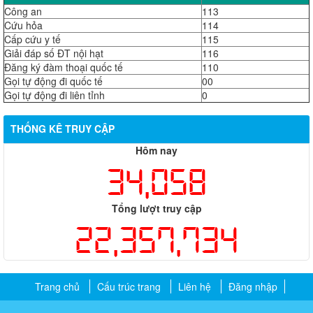
Công an
113
Cứu hỏa
114
Cấp cứu y tế
115
Giải đáp số ĐT nội hạt
116
Đăng ký đàm thoại quốc tế
110
Gọi tự động đi quốc tế
00
Gọi tự động đi liên tỉnh
0
THỐNG KÊ TRUY CẬP
Hôm nay
34,058
Tổng lượt truy cập
22,357,734
Trang chủ
Cấu trúc trang
Liên hệ
Đăng nhập