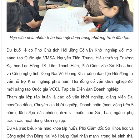
Học viên chia nhóm thảo luận nội dung trong chương trình đào tạo.
Dự buổi lễ có Phó Chủ tịch Hội đồng Cố vấn Khởi nghiệp đổi mới
sáng tạo Quốc gia VMSA
Nguyễn Tiến Trung, Hiệu trưởng Trường
Đại học Lạc Hồng
TS. Lâm Thành Hiển, Phó Giám đốc Sở Khoa học
và Công nghệ tỉnh Đồng Nai Võ Hoàng Khai
cùng đại diện
Hội đồng tư
vấn hỗ trợ Khởi nghiệp phía nam, Hội đồng cố vấn khởi nghiệp
đổi
mới sáng tạo
Quốc gia VCCI, Tạp chí Diễn đàn Doanh nghiệp.
Tham gia lớp tập huấn là c
ác cố vấn khởi nghiệp,
g
iảng viên Đại
học/Cao đẳng, Chuyên gia khởi nghiệp, Doanh nhân (hoạt động trên 5
năm),
l
ãnh đạo các phòng, đơn vị thuộc các Sở
, ban, ngành
phụ
trách các hoạt động khởi nghiệp.
Dự và phát biểu khai mạc khoá tập huấn, Phó Giám đốc Sở Khoa học và
Công nghệ tỉnh Đồng Nai Võ Hoàng Khai nhấn mạnh,
trong hệ sinh thái