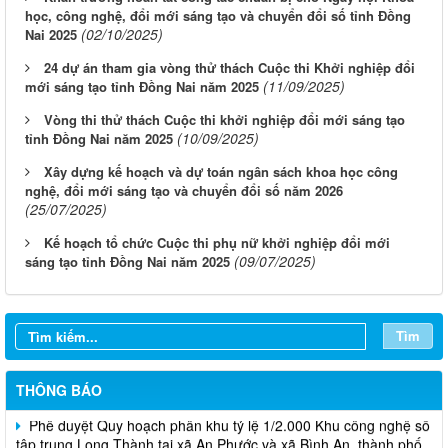
học, công nghệ, đổi mới sáng tạo và chuyển đổi số tỉnh Đồng
(02/10/2025)
Nai 2025
24 dự án tham gia vòng thử thách Cuộc thi Khởi nghiệp đổi
(11/09/2025)
mới sáng tạo tỉnh Đồng Nai năm 2025
Vòng thi thử thách Cuộc thi khởi nghiệp đổi mới sáng tạo
(10/09/2025)
tỉnh Đồng Nai năm 2025
Xây dựng kế hoạch và dự toán ngân sách khoa học công
nghệ, đổi mới sáng tạo và chuyển đổi số năm 2026
(25/07/2025)
Kế hoạch tổ chức Cuộc thi phụ nữ khởi nghiệp đổi mới
Thông báo Tuyển chọn tổ chức và cá nhân chủ trì thực hiện
(09/07/2025)
sáng tạo tỉnh Đồng Nai năm 2025
nhiệm vụ khoa học và công nghệ cấp thành phố sử dụng ngân
sách nhà nước đặt hàng thực hiện năm 2026 (đợt 1) lần 3
Tìm
Thông báo Kế hoạch mở hồ sơ tham gia Tuyển chọn tổ chức và
cá nhân chủ trì thực hiện nhiệm vụ khoa học và công nghệ thực
hiện năm 2026 (đợt 1) lần 2
THÔNG BÁO
Phê duyệt Quy hoạch phân khu tỷ lệ 1/2.000 Khu công nghệ số
tập trung Long Thành tại xã An Phước và xã Bình An, thành phố