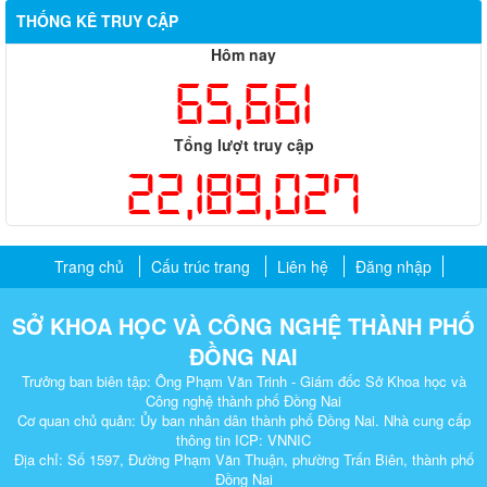
THỐNG KÊ TRUY CẬP
Hôm nay
65,661
Tổng lượt truy cập
22,189,027
Trang chủ
Cấu trúc trang
Liên hệ
Đăng nhập
SỞ KHOA HỌC VÀ CÔNG NGHỆ THÀNH PHỐ
ĐỒNG NAI
Trưởng ban biên tập: Ông Phạm Văn Trinh - Giám đốc Sở Khoa học và
Công nghệ thành phố Đồng Nai
Cơ quan chủ quản: Ủy ban nhân dân thành phố Đồng Nai. Nhà cung cấp
thông tin ICP: VNNIC
Địa chỉ: Số 1597, Đường Phạm Văn Thuận, phường Trấn Biên, thành phố
Đồng Nai