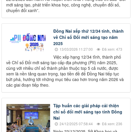
mới sáng tạo, phát triển khoa học, công nghệ, chuyển đổi số,
chuyển đổi xanh”.
Đồng Nai xếp thứ 12/34 tỉnh, thành
về Chỉ số Đổi mới sáng tạo năm
2025
13/03/2026 11:27:00
Đã xem: 473
Việc xếp hạng 12/34 tỉnh, thành phố
về Chỉ số Đổi mới sáng tạo cấp địa phương (PII) năm 2025,
cùng với nhiều chỉ số thành phần thuộc top 5 cả nước, được
xem là nền tảng quan trọng, tạo tiền đề để Đồng Nai tiếp tục
bứt phá, hướng tới những mục tiêu cao hơn trong năm 2026 và
các giai đoạn tiếp theo.
Tập huấn các giải pháp cải thiện
chỉ số đổi mới sáng tạo tỉnh Đồng
Nai
24/12/2025 07:58:44
Đã xem: 236
Ngày 23/12/2025, Sở Khoa học và