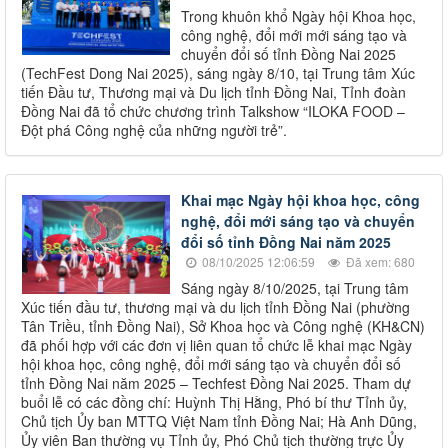
Trong khuôn khổ Ngày hội Khoa học,
công nghệ, đổi mới mới sáng tạo và
chuyển đổi số tỉnh Đồng Nai 2025
(TechFest Dong Nai 2025), sáng ngày 8/10, tại Trung tâm Xúc
tiến Đầu tư, Thương mại và Du lịch tỉnh Đồng Nai, Tỉnh đoàn
Đồng Nai đã tổ chức chương trình Talkshow “ILOKA FOOD –
Đột phá Công nghệ của những người trẻ”.
Khai mạc Ngày hội khoa học, công
nghệ, đổi mới sáng tạo và chuyển
đổi số tỉnh Đồng Nai năm 2025
08/10/2025 12:06:59
Đã xem: 680
Sáng ngày 8/10/2025, tại Trung tâm
Xúc tiến đầu tư, thương mại và du lịch tỉnh Đồng Nai (phường
Tân Triều, tỉnh Đồng Nai), Sở Khoa học và Công nghệ (KH&CN)
đã phối hợp với các đơn vị liên quan tổ chức lễ khai mạc Ngày
hội khoa học, công nghệ, đổi mới sáng tạo và chuyển đổi số
tỉnh Đồng Nai năm 2025 – Techfest Đồng Nai 2025. Tham dự
buổi lễ có các đồng chí: Huỳnh Thị Hằng, Phó bí thư Tỉnh ủy,
Chủ tịch Ủy ban MTTQ Việt Nam tỉnh Đồng Nai; Hà Anh Dũng,
Ủy viên Ban thường vụ Tỉnh ủy, Phó Chủ tịch thường trực Ủy