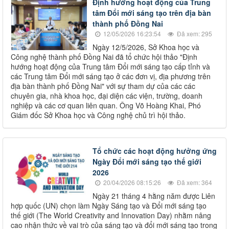
Định hướng hoạt động của Trung
tâm Đổi mới sáng tạo trên địa bàn
thành phố Đồng Nai
12/05/2026 16:23:54
Đã xem: 295
Ngày 12/5/2026, Sở Khoa học và
Công nghệ thành phố Đồng Nai đã tổ chức hội thảo "Định
hướng hoạt động của Trung tâm Đổi mới sáng tạo cấp tỉnh và
các Trung tâm Đổi mới sáng tạo ở các đơn vị, địa phương trên
địa bàn thành phố Đồng Nai" với sự tham dự của các các
chuyên gia, nhà khoa học, đại diện các viện, trường, doanh
nghiệp và các cơ quan liên quan. Ông Võ Hoàng Khai, Phó
Giám đốc Sở Khoa học và Công nghệ chủ trì hội thảo.
Tổ chức các hoạt động hưởng ứng
Ngày Đổi mới sáng tạo thế giới
2026
20/04/2026 08:15:26
Đã xem: 364
Ngày 21 tháng 4 hằng năm được Liên
hợp quốc (UN) chọn làm Ngày Sáng tạo và Đổi mới sáng tạo
thế giới (The World Creativity and Innovation Day) nhằm nâng
cao nhận thức về vai trò của sáng tạo và đổi mới sáng tạo trong