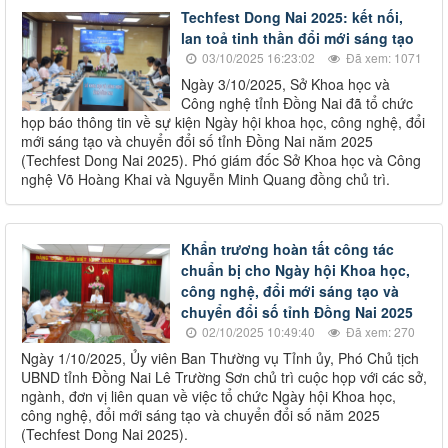
Techfest Dong Nai 2025: kết nối,
lan toả tinh thần đổi mới sáng tạo
03/10/2025 16:23:02
Đã xem: 1071
Ngày 3/10/2025, Sở Khoa học và
Công nghệ tỉnh Đồng Nai đã tổ chức
họp báo thông tin về sự kiện Ngày hội khoa học, công nghệ, đổi
mới sáng tạo và chuyển đổi số tỉnh Đồng Nai năm 2025
(Techfest Dong Nai 2025). Phó giám đốc Sở Khoa học và Công
nghệ Võ Hoàng Khai và Nguyễn Minh Quang đồng chủ trì.
Khẩn trương hoàn tất công tác
chuẩn bị cho Ngày hội Khoa học,
công nghệ, đổi mới sáng tạo và
chuyển đổi số tỉnh Đồng Nai 2025
02/10/2025 10:49:40
Đã xem: 270
Ngày 1/10/2025, Ủy viên Ban Thường vụ Tỉnh ủy, Phó Chủ tịch
UBND tỉnh Đồng Nai Lê Trường Sơn chủ trì cuộc họp với các sở,
ngành, đơn vị liên quan về việc tổ chức Ngày hội Khoa học,
công nghệ, đổi mới sáng tạo và chuyển đổi số năm 2025
(Techfest Dong Nai 2025).