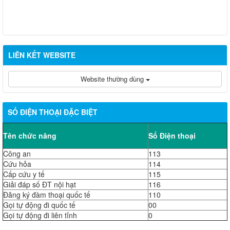
LIÊN KẾT WEBSITE
Website thường dùng
SỐ ĐIỆN THOẠI ĐẶC BIỆT
Tên chức năng
Số Điện thoại
Công an
113
Cứu hỏa
114
Cấp cứu y tế
115
Giải đáp số ĐT nội hạt
116
Đăng ký đàm thoại quốc tế
110
Gọi tự động đi quốc tế
00
Gọi tự động đi liên tỉnh
0