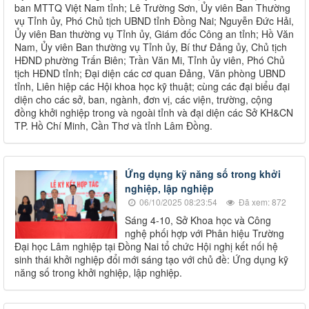
ban MTTQ Việt Nam tỉnh; Lê Trường Sơn, Ủy viên Ban Thường
vụ Tỉnh ủy, Phó Chủ tịch UBND tỉnh Đồng Nai; Nguyễn Đức Hải,
Ủy viên Ban thường vụ Tỉnh ủy, Giám đốc Công an tỉnh; Hồ Văn
Nam, Ủy viên Ban thường vụ Tỉnh ủy, Bí thư Đảng ủy, Chủ tịch
HĐND phường Trấn Biên; Trần Văn Mi, Tỉnh ủy viên, Phó Chủ
tịch HĐND tỉnh; Đại diện các cơ quan Đảng, Văn phòng UBND
tỉnh, Liên hiệp các Hội khoa học kỹ thuật; cùng các đại biểu đại
diện cho các sở, ban, ngành, đơn vị, các viện, trường, cộng
đồng khởi nghiệp trong và ngoài tỉnh và đại diện các Sở KH&CN
TP. Hồ Chí Minh, Cần Thơ và tỉnh Lâm Đồng.
Ứng dụng kỹ năng số trong khởi
nghiệp, lập nghiệp
06/10/2025 08:23:54
Đã xem: 872
Sáng 4-10, Sở Khoa học và Công
nghệ phối hợp với Phân hiệu Trường
Đại học Lâm nghiệp tại Đồng Nai tổ chức Hội nghị kết nối hệ
sinh thái khởi nghiệp đổi mới sáng tạo với chủ đề: Ứng dụng kỹ
năng số trong khởi nghiệp, lập nghiệp.