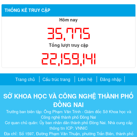
THỐNG KÊ TRUY CẬP
Hôm nay
35,775
Tổng lượt truy cập
22,159,141
Trang chủ
Cấu trúc trang
Liên hệ
Đăng nhập
SỞ KHOA HỌC VÀ CÔNG NGHỆ THÀNH PHỐ
ĐỒNG NAI
Trưởng ban biên tập: Ông Phạm Văn Trinh - Giám đốc Sở Khoa học và
Công nghệ thành phố Đồng Nai
Cơ quan chủ quản: Ủy ban nhân dân thành phố Đồng Nai. Nhà cung cấp
thông tin ICP: VNNIC
Địa chỉ: Số 1597, Đường Phạm Văn Thuận, phường Trấn Biên, thành phố