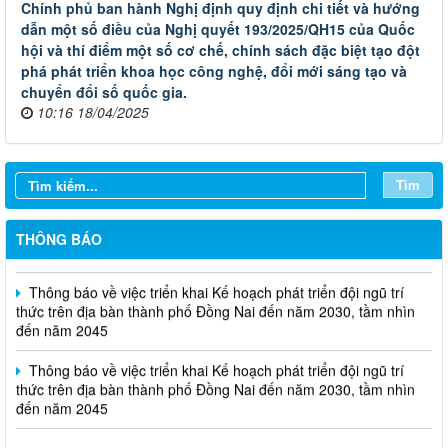
Chính phủ ban hành Nghị định quy định chi tiết và hướng
dẫn một số điều của Nghị quyết 193/2025/QH15 của Quốc
hội và thí điểm một số cơ chế, chính sách đặc biệt tạo đột
phá phát triển khoa học công nghệ, đổi mới sáng tạo và
chuyển đổi số quốc gia.
10:16 18/04/2025
Thông báo Tuyển chọn tổ chức và cá nhân chủ trì thực hiện
nhiệm vụ khoa học và công nghệ cấp thành phố sử dụng ngân
sách nhà nước đặt hàng thực hiện năm 2026 (đợt 1) lần 3
Tìm
Thông báo Kế hoạch mở hồ sơ tham gia Tuyển chọn tổ chức và
cá nhân chủ trì thực hiện nhiệm vụ khoa học và công nghệ thực
THÔNG BÁO
hiện năm 2026 (đợt 1) lần 2
Thông báo về việc triển khai Kế hoạch phát triển đội ngũ trí
thức trên địa bàn thành phố Đồng Nai đến năm 2030, tầm nhìn
đến năm 2045
Thông báo về việc triển khai Kế hoạch phát triển đội ngũ trí
thức trên địa bàn thành phố Đồng Nai đến năm 2030, tầm nhìn
đến năm 2045