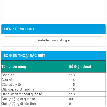
LIÊN KẾT WEBSITE
Website thường dùng
SỐ ĐIỆN THOẠI ĐẶC BIỆT
Tên chức năng
Số Điện thoại
Công an
113
Cứu hỏa
114
Cấp cứu y tế
115
Giải đáp số ĐT nội hạt
116
Đăng ký đàm thoại quốc tế
110
Gọi tự động đi quốc tế
00
Gọi tự động đi liên tỉnh
0