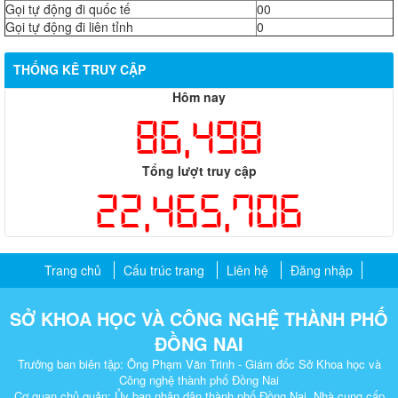
Gọi tự động đi quốc tế
00
Gọi tự động đi liên tỉnh
0
THỐNG KÊ TRUY CẬP
Hôm nay
86,498
Tổng lượt truy cập
22,465,706
Trang chủ
Cấu trúc trang
Liên hệ
Đăng nhập
SỞ KHOA HỌC VÀ CÔNG NGHỆ THÀNH PHỐ
ĐỒNG NAI
Trưởng ban biên tập: Ông Phạm Văn Trinh - Giám đốc Sở Khoa học và
Công nghệ thành phố Đồng Nai
Cơ quan chủ quản: Ủy ban nhân dân thành phố Đồng Nai. Nhà cung cấp