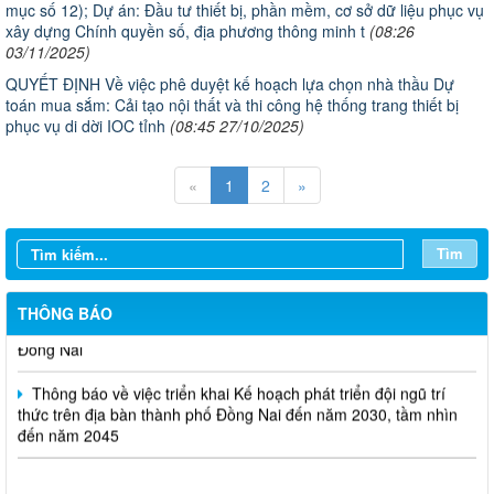
mục số 12); Dự án: Đầu tư thiết bị, phần mềm, cơ sở dữ liệu phục vụ
xây dựng Chính quyền số, địa phương thông minh t
(08:26
03/11/2025)
QUYẾT ĐỊNH Về việc phê duyệt kế hoạch lựa chọn nhà thầu Dự
toán mua sắm: Cải tạo nội thất và thi công hệ thống trang thiết bị
Thông báo Tuyển chọn tổ chức và cá nhân chủ trì thực hiện
phục vụ di dời IOC tỉnh
(08:45 27/10/2025)
nhiệm vụ khoa học và công nghệ cấp thành phố sử dụng ngân
sách nhà nước đặt hàng thực hiện năm 2026 (đợt 1) lần 3
«
1
2
»
Thông báo Kế hoạch mở hồ sơ tham gia Tuyển chọn tổ chức và
cá nhân chủ trì thực hiện nhiệm vụ khoa học và công nghệ thực
hiện năm 2026 (đợt 1) lần 2
Tìm
Phê duyệt Quy hoạch phân khu tỷ lệ 1/2.000 Khu công nghệ số
THÔNG BÁO
tập trung Long Thành tại xã An Phước và xã Bình An, thành phố
Đồng Nai
Thông báo về việc triển khai Kế hoạch phát triển đội ngũ trí
thức trên địa bàn thành phố Đồng Nai đến năm 2030, tầm nhìn
đến năm 2045