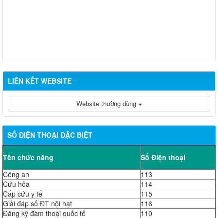
LIÊN KẾT WEBSITE
Website thường dùng
SỐ ĐIỆN THOẠI ĐẶC BIỆT
Tên chức năng
Số Điện thoại
Công an
113
Cứu hỏa
114
Cấp cứu y tế
115
Giải đáp số ĐT nội hạt
116
Đăng ký đàm thoại quốc tế
110