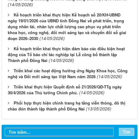
(14/05/2026)
Kế hoạch triển khai thực hiện Kế hoạch số 20/KH-UBND
ngày 19/01/2026 của UBND tỉnh Đồng Nai về phát triển, trọng
dụng nhân tài, nhân lực chất lượng cao phục vụ phát triển
khoa học, công nghệ, đổi mới sáng tạo và chuyển đổi số giai
(14/05/2026)
đoạn 2026–2030
Kế hoạch triển khai thực hiện đảm bảo các điều kiện hoạt
động của Tổ báo chí tác nghiệp tại Lễ công bố thành lập
(14/05/2026)
Thành phố Đồng Nai
Triển khai các hoạt động hưởng ứng Ngày Khoa học, Công
(14/05/2026)
nghệ và Đổi mới sáng tạo Việt Nam năm 2026
Triển khai thực hiện Quyết định số 21/2026/QĐ-TTg ngày
(14/05/2026)
30/4/2026 của Thủ tướng Chính phủ.
Thông báo Tuyển chọn tổ chức và cá nhân chủ trì thực hiện
Phối hợp thực hiện chỉnh trang hạ tầng viễn thông, đô thị
nhiệm vụ khoa học và công nghệ cấp thành phố sử dụng ngân
(13/05/2026)
chào đón thành lập thành phố Đồng Nai
sách nhà nước đặt hàng thực hiện năm 2026 (đợt 1) lần 3
Thông báo Kế hoạch mở hồ sơ tham gia Tuyển chọn tổ chức và
cá nhân chủ trì thực hiện nhiệm vụ khoa học và công nghệ thực
Tìm
hiện năm 2026 (đợt 1) lần 2