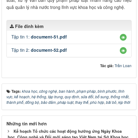
soát, xử lý văn bản quy phạm pháp luật nhằm nâng cao hiệu
quả quản lý nhà nước trong lĩnh vực khoa học và công nghệ.
File đính kèm
Tập tin 1:
document-51.pdf
Tập tin 2:
document-52.pdf
Tác giả:
Trần Loan
Tags:
khoa học
,
công nghệ
,
ban hành
,
phạm pháp
,
bình phước
,
lĩnh
vực
,
kế hoạch
,
hệ thống
,
tập trung
,
quy định
,
sửa đổi
,
bổ sung
,
thống nhất
,
thành phố
,
đồng bộ
,
bảo đảm
,
pháp luật
,
thay thế
,
phù hợp
,
bãi bỏ
,
kịp thời
Những tin mới hơn
Kế hoạch Tổ chức các hoạt động hưởng ứng Ngày Khoa
học, Công nghệ và Đổi mới sáng tạo Việt Nam tại Sở Khoa học