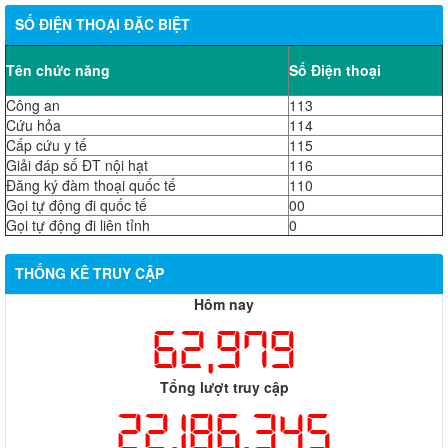
SỐ ĐIỆN THOẠI ĐẶC BIỆT
Tên chức năng
Số Điện thoại
Công an
113
Cứu hỏa
114
Cấp cứu y tế
115
Giải đáp số ĐT nội hạt
116
Đăng ký đàm thoại quốc tế
110
Gọi tự động đi quốc tế
00
Gọi tự động đi liên tỉnh
0
THỐNG KÊ TRUY CẬP
Hôm nay
62,979
Tổng lượt truy cập
22,186,345