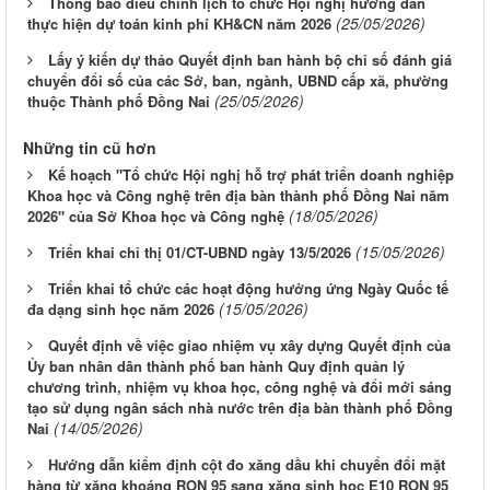
Thông báo điều chỉnh lịch tổ chức Hội nghị hướng dẫn
(25/05/2026)
thực hiện dự toán kinh phí KH&CN năm 2026
Lấy ý kiến dự thảo Quyết định ban hành bộ chỉ số đánh giá
chuyển đổi số của các Sở, ban, ngành, UBND cấp xã, phường
(25/05/2026)
thuộc Thành phố Đồng Nai
Những tin cũ hơn
Kế hoạch "Tổ chức Hội nghị hỗ trợ phát triển doanh nghiệp
Khoa học và Công nghệ trên địa bàn thành phố Đồng Nai năm
(18/05/2026)
2026" của Sở Khoa học và Công nghệ
(15/05/2026)
Triển khai chỉ thị 01/CT-UBND ngày 13/5/2026
Triển khai tổ chức các hoạt động hưởng ứng Ngày Quốc tế
(15/05/2026)
đa dạng sinh học năm 2026
Quyết định về việc giao nhiệm vụ xây dựng Quyết định của
Ủy ban nhân dân thành phố ban hành Quy định quản lý
chương trình, nhiệm vụ khoa học, công nghệ và đổi mới sáng
tạo sử dụng ngân sách nhà nước trên địa bàn thành phố Đồng
(14/05/2026)
Nai
Hướng dẫn kiểm định cột đo xăng dầu khi chuyển đổi mặt
hàng từ xăng khoáng RON 95 sang xăng sinh học E10 RON 95