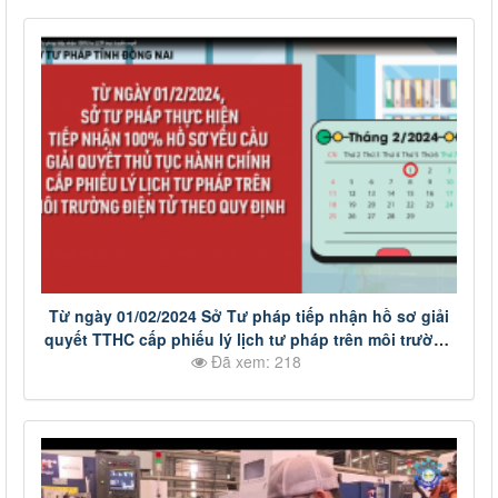
Từ ngày 01/02/2024 Sở Tư pháp tiếp nhận hồ sơ giải
quyết TTHC cấp phiếu lý lịch tư pháp trên môi trường
Đã xem: 218
điện tử