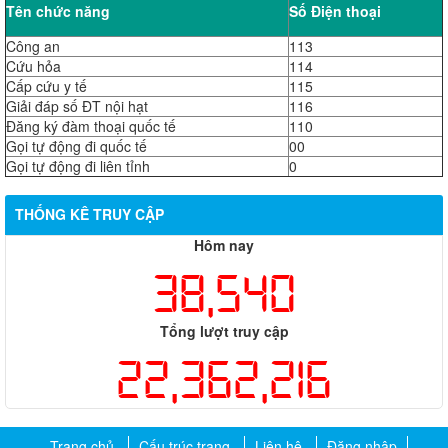
Tên chức năng
Số Điện thoại
Công an
113
Cứu hỏa
114
Cấp cứu y tế
115
Giải đáp số ĐT nội hạt
116
Đăng ký đàm thoại quốc tế
110
Gọi tự động đi quốc tế
00
Gọi tự động đi liên tỉnh
0
THỐNG KÊ TRUY CẬP
Hôm nay
38,540
Tổng lượt truy cập
22,362,216
Trang chủ
Cấu trúc trang
Liên hệ
Đăng nhập