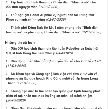
Tập huấn đội hình tham gia Chiến dịch “Mùa hè số” cho
(01/07/2026)
200 tình nguyện viên
Thử nghiệm Robot AI phục vụ người dân tại Trung tâm
(02/07/2026)
Phục vụ hành chính công
Thành phố Đồng Nai: Sơ kết 1 năm phong trào “Bình dân
(02/07/2026)
học vụ số” và phát động Chiến dịch “Mùa hè số”
Những tin cũ hơn
Gần 500 học sinh tham gia tập huấn Robotics và Ngày hội
(20/04/2026)
STEM tỉnh Đồng Nai năm 2026
Chủ động triển khai hỗ trợ chuyển đổi số cho kinh tế cơ sở
(17/04/2026)
Sở Khoa học và Công nghệ làm việc với đơn vị tư vấn về
phương án lập quy hoạch Khu Công nghệ số tập trung Long
(17/04/2026)
Thành
Khung đạo đức trí tuệ nhân tạo quốc gia: Định hướng phát
triển trí tuệ nhân tạo theo hướng an toàn, có trách nhiệm
(26/03/2026)
Đồng Nai: Phê duyệt nhiệm vụ quy hoạch khu công nghệ số