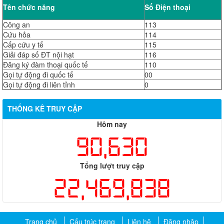
Tên chức năng
Số Điện thoại
Công an
113
Cứu hỏa
114
Cấp cứu y tế
115
Giải đáp số ĐT nội hạt
116
Đăng ký đàm thoại quốc tế
110
Gọi tự động đi quốc tế
00
Gọi tự động đi liên tỉnh
0
THỐNG KÊ TRUY CẬP
Hôm nay
90,630
Tổng lượt truy cập
22,469,838
Trang chủ
Cấu trúc trang
Liên hệ
Đăng nhập