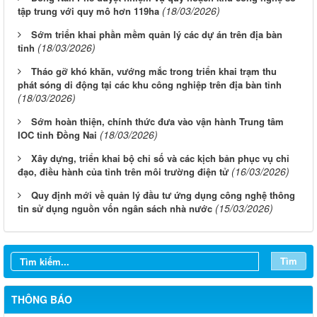
(18/03/2026)
tập trung với quy mô hơn 119ha
Sớm triển khai phần mềm quản lý các dự án trên địa bàn
(18/03/2026)
tỉnh
Tháo gỡ khó khăn, vướng mắc trong triển khai trạm thu
phát sóng di động tại các khu công nghiệp trên địa bàn tỉnh
(18/03/2026)
Sớm hoàn thiện, chính thức đưa vào vận hành Trung tâm
(18/03/2026)
IOC tỉnh Đồng Nai
Xây dựng, triển khai bộ chỉ số và các kịch bản phục vụ chỉ
(16/03/2026)
đạo, điều hành của tỉnh trên môi trường điện tử
Quy định mới về quản lý đầu tư ứng dụng công nghệ thông
Thông báo Tuyển chọn tổ chức và cá nhân chủ trì thực hiện
(15/03/2026)
tin sử dụng nguồn vốn ngân sách nhà nước
nhiệm vụ khoa học và công nghệ cấp thành phố sử dụng ngân
sách nhà nước đặt hàng thực hiện năm 2026 (đợt 1) lần 3
Thông báo Kế hoạch mở hồ sơ tham gia Tuyển chọn tổ chức và
Tìm
cá nhân chủ trì thực hiện nhiệm vụ khoa học và công nghệ thực
hiện năm 2026 (đợt 1) lần 2
THÔNG BÁO
Phê duyệt Quy hoạch phân khu tỷ lệ 1/2.000 Khu công nghệ số