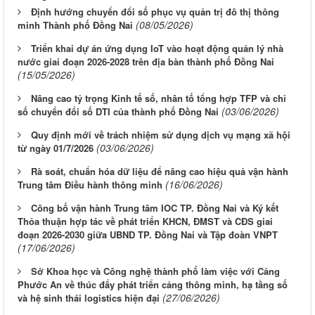
Định hướng chuyển đổi số phục vụ quản trị đô thị thông
(08/05/2026)
minh Thành phố Đồng Nai
Triển khai dự án ứng dụng IoT vào hoạt động quản lý nhà
nước giai đoạn 2026-2028 trên địa bàn thành phố Đồng Nai
(15/05/2026)
Nâng cao tỷ trọng Kinh tế số, nhân tố tổng hợp TFP và chỉ
(03/06/2026)
số chuyển đổi số DTI của thành phố Đồng Nai
Quy định mới về trách nhiệm sử dụng dịch vụ mạng xã hội
(03/06/2026)
từ ngày 01/7/2026
Rà soát, chuẩn hóa dữ liệu để nâng cao hiệu quả vận hành
(16/06/2026)
Trung tâm Điều hành thông minh
Công bố vận hành Trung tâm IOC TP. Đồng Nai và Ký kết
Thỏa thuận hợp tác về phát triển KHCN, ĐMST và CĐS giai
đoạn 2026-2030 giữa UBND TP. Đồng Nai và Tập đoàn VNPT
(17/06/2026)
Sở Khoa học và Công nghệ thành phố làm việc với Cảng
Phước An về thúc đẩy phát triển cảng thông minh, hạ tầng số
(27/06/2026)
và hệ sinh thái logistics hiện đại