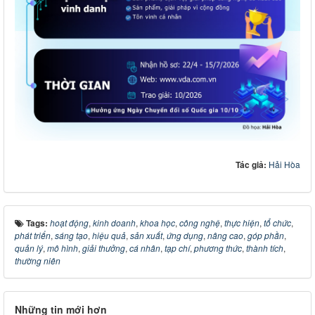
Tác giả:
Hải Hòa
Tags:
hoạt động
,
kinh doanh
,
khoa học
,
công nghệ
,
thực hiện
,
tổ chức
,
phát triển
,
sáng tạo
,
hiệu quả
,
sản xuất
,
ứng dụng
,
nâng cao
,
góp phần
,
quản lý
,
mô hình
,
giải thưởng
,
cá nhân
,
tạp chí
,
phương thức
,
thành tích
,
thường niên
Những tin mới hơn