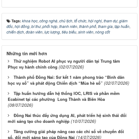
Tags:
khoa học
,
công nghệ
,
chủ tịch
,
tổ chức
,
hội nghị
,
tham dự
,
giám
đốc
,
hội đồng
,
bí thư
,
phối hợp
,
thanh niên
,
thành phố
,
tham gia
,
tập huấn
,
chiến dịch
,
đoàn viên
,
lực lượng
,
tiêu biểu
,
sinh viên
,
nòng cốt
Những tin mới hơn
Thử nghiệm Robot AI phục vụ người dân tại Trung tâm
(02/07/2026)
Phục vụ hành chính công
Thành phố Đồng Nai: Sơ kết 1 năm phong trào “Bình dân
(02/07/2026)
học vụ số” và phát động Chiến dịch “Mùa hè số”
Tập huấn hướng dẫn hệ thống IOC, LRIS và phần mềm
Ecabinet tại các phường Long Thành và Biên Hòa
(08/07/2026)
Đồng Nai thúc đẩy ứng dụng AI, phát triển hệ sinh thái đổi
(10/07/2026)
mới sáng tạo cho doanh nghiệp
Tăng cường giải pháp nâng cao các chỉ số về chuyển đổi
(14/07/2026)
số, đổi mới sáng tạo của Đồng Nai