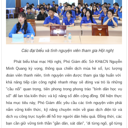
Các đại biểu và tình nguyện viên tham gia Hội nghị
Phát biểu khai mạc Hội nghị, Phó Giám đốc Sở KH&CN Nguyễn
Minh Quang kỳ vọng, thông qua chiến dịch mùa hè số, lực lượng
đoàn viên thanh niên, tình nguyện viên được tham gia tập huấn với
khả năng tiếp cận công nghệ nhanh nhạy sẽ đóng vai trò là những
"cầu nối" quan trọng, tiên phong trong phong trào "bình dân học vụ
số" để lan tỏa kiến thức và kỹ năng số đến cộng đồng. Để hiện thực
hóa mục tiêu này, Phó Giám đốc yêu cầu các tình nguyện viên phải
nắm vững kiến thức, kỹ năng chuyên môn về giao dịch điện tử và
dịch vụ công trực tuyến để hỗ trợ người dân hiệu quả. Đồng thời, các
bạn cần giữ vững tinh thần "gần dân, sát dân", “đi từng ngõ, gõ từng