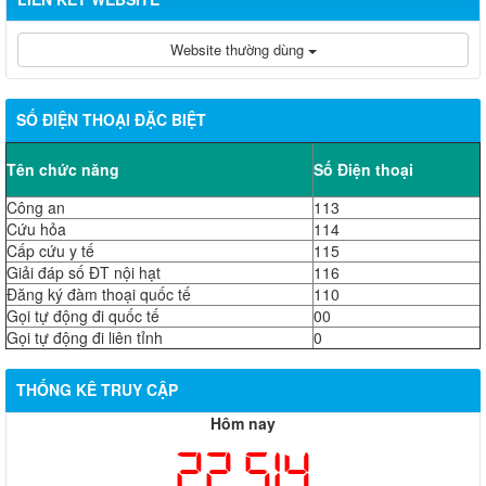
Website thường dùng
SỐ ĐIỆN THOẠI ĐẶC BIỆT
Tên chức năng
Số Điện thoại
Công an
113
Cứu hỏa
114
Cấp cứu y tế
115
Giải đáp số ĐT nội hạt
116
Đăng ký đàm thoại quốc tế
110
Gọi tự động đi quốc tế
00
Gọi tự động đi liên tỉnh
0
THỐNG KÊ TRUY CẬP
Hôm nay
22,514