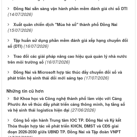
Đồng Nai sẵn sàng vận hành phần mềm đánh giá chỉ số DTI
(14/07/2026)
Xuất quân chiến dịch "Mùa hè số" thành phố Đồng Nai
(15/07/2026)
Tập huấn sử dụng phần mềm đánh giá xếp hạng chuyển đổi
(16/07/2026)
số (DTI)
Trao đổi các giải pháp nâng cao hiệu quả quản lý nhà nước
(16/07/2026)
trên môi trường số
Đồng Nai và Microsoft hợp tác thúc đẩy chuyển đổi số và
(17/07/2026)
phát triển hệ sinh thái đổi mới sáng tạo
Những tin cũ hơn
Sở Khoa học và Công nghệ thành phố làm việc với Cảng
Phước An về thúc đẩy phát triển cảng thông minh, hạ tầng số
(27/06/2026)
và hệ sinh thái logistics hiện đại
Công bố vận hành Trung tâm IOC TP. Đồng Nai và Ký kết
Thỏa thuận hợp tác về phát triển KHCN, ĐMST và CĐS giai
đoạn 2026-2030 giữa UBND TP. Đồng Nai và Tập đoàn VNPT