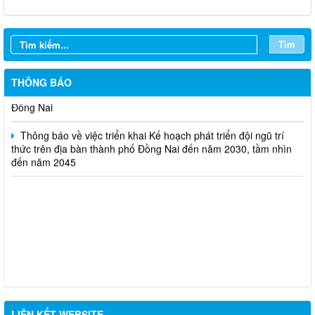
Thông báo Kế hoạch mở hồ sơ tham gia Tuyển chọn tổ chức và
cá nhân chủ trì thực hiện nhiệm vụ khoa học và công nghệ thực
hiện năm 2026 (đợt 1) lần 2
Tìm
Phê duyệt Quy hoạch phân khu tỷ lệ 1/2.000 Khu công nghệ số
THÔNG BÁO
tập trung Long Thành tại xã An Phước và xã Bình An, thành phố
Đồng Nai
Thông báo về việc triển khai Kế hoạch phát triển đội ngũ trí
thức trên địa bàn thành phố Đồng Nai đến năm 2030, tầm nhìn
đến năm 2045
LIÊN KẾT WEBSITE