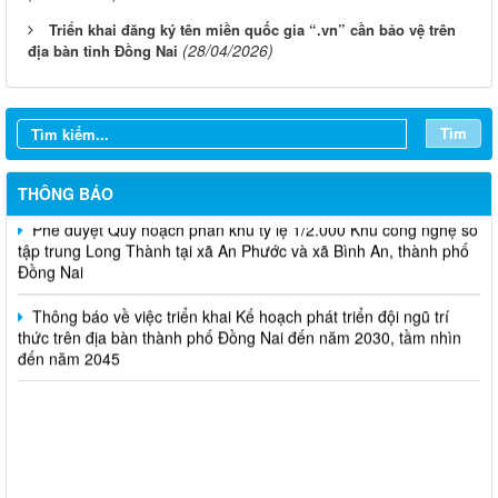
Triển khai đăng ký tên miền quốc gia “.vn” cần bảo vệ trên
Thông báo Tuyển chọn tổ chức và cá nhân chủ trì thực hiện
(28/04/2026)
địa bàn tỉnh Đồng Nai
nhiệm vụ khoa học và công nghệ cấp thành phố sử dụng ngân
sách nhà nước đặt hàng thực hiện năm 2026 (đợt 1) lần 3
Tìm
Thông báo Kế hoạch mở hồ sơ tham gia Tuyển chọn tổ chức và
cá nhân chủ trì thực hiện nhiệm vụ khoa học và công nghệ thực
hiện năm 2026 (đợt 1) lần 2
THÔNG BÁO
Phê duyệt Quy hoạch phân khu tỷ lệ 1/2.000 Khu công nghệ số
tập trung Long Thành tại xã An Phước và xã Bình An, thành phố
Đồng Nai
Thông báo về việc triển khai Kế hoạch phát triển đội ngũ trí
thức trên địa bàn thành phố Đồng Nai đến năm 2030, tầm nhìn
đến năm 2045