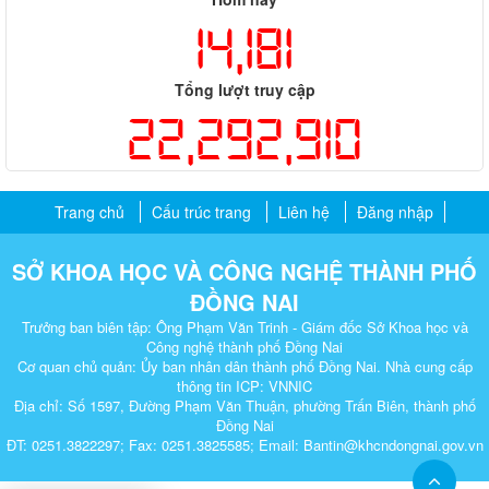
14,181
Tổng lượt truy cập
22,292,910
Trang chủ
Cấu trúc trang
Liên hệ
Đăng nhập
SỞ KHOA HỌC VÀ CÔNG NGHỆ THÀNH PHỐ
ĐỒNG NAI
Trưởng ban biên tập: Ông Phạm Văn Trinh - Giám đốc Sở Khoa học và
Công nghệ thành phố Đồng Nai
Cơ quan chủ quản: Ủy ban nhân dân thành phố Đồng Nai. Nhà cung cấp
thông tin ICP: VNNIC
Địa chỉ: Số 1597, Đường Phạm Văn Thuận, phường Trấn Biên, thành phố
Đồng Nai
ĐT: 0251.3822297; Fax: 0251.3825585; Email: Bantin@khcndongnai.gov.vn