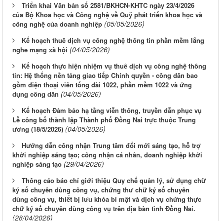
Triển khai Văn bản số 2581/BKHCN-KHTC ngày 23/4/2026
của Bộ Khoa học và Công nghệ về Quỹ phát triển khoa học và
(05/05/2026)
công nghệ của doanh nghiệp
Kế hoạch thuê dịch vụ công nghệ thông tin phần mềm lắng
(04/05/2026)
nghe mạng xã hội
Kế hoạch thực hiện nhiệm vụ thuê dịch vụ công nghệ thông
tin: Hệ thống nền tảng giao tiếp Chính quyền - công dân bao
gồm điện thoại viên tổng đài 1022, phần mềm 1022 và ứng
(04/05/2026)
dụng công dân
Kế hoạch Đảm bảo hạ tầng viễn thông, truyền dẫn phục vụ
Lễ công bố thành lập Thành phố Đồng Nai trực thuộc Trung
(04/05/2026)
ương (18/5/2026)
Hướng dẫn công nhận Trung tâm đổi mới sáng tạo, hỗ trợ
khởi nghiệp sáng tạo; công nhận cá nhân, doanh nghiệp khởi
(29/04/2026)
nghiệp sáng tạo
Thông cáo báo chí giới thiệu Quy chế quản lý, sử dụng chữ
ký số chuyên dùng công vụ, chứng thư chữ ký số chuyên
dùng công vụ, thiết bị lưu khóa bí mật và dịch vụ chứng thực
chữ ký số chuyên dùng công vụ trên địa bàn tỉnh Đồng Nai.
(28/04/2026)