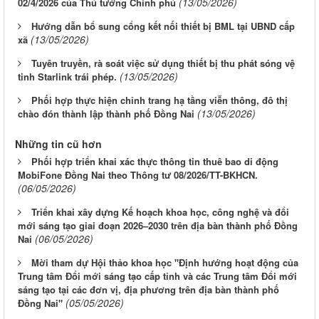
(13/05/2026)
02/4/2026 của Thủ tướng Chính phủ
Hướng dẫn bổ sung cổng kết nối thiết bị BML tại UBND cấp
(13/05/2026)
xã
Tuyên truyền, rà soát việc sử dụng thiết bị thu phát sóng vệ
(13/05/2026)
tinh Starlink trái phép.
Phối hợp thực hiện chỉnh trang hạ tầng viễn thông, đô thị
(13/05/2026)
chào đón thành lập thành phố Đồng Nai
Những tin cũ hơn
Phối hợp triển khai xác thực thông tin thuê bao di động
MobiFone Đồng Nai theo Thông tư 08/2026/TT-BKHCN.
(06/05/2026)
Triển khai xây dựng Kế hoạch khoa học, công nghệ và đổi
mới sáng tạo giai đoạn 2026–2030 trên địa bàn thành phố Đồng
(06/05/2026)
Nai
Mời tham dự Hội thảo khoa học "Định hướng hoạt động của
Trung tâm Đổi mới sáng tạo cấp tỉnh và các Trung tâm Đổi mới
sáng tạo tại các đơn vị, địa phương trên địa bàn thành phố
(05/05/2026)
Đồng Nai"