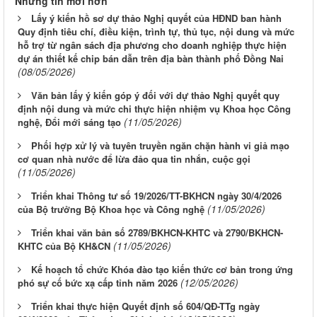
Những tin mới hơn
Lấy ý kiến hồ sơ dự thảo Nghị quyết của HĐND ban hành
Quy định tiêu chí, điều kiện, trình tự, thủ tục, nội dung và mức
hỗ trợ từ ngân sách địa phương cho doanh nghiệp thực hiện
dự án thiết kế chip bán dẫn trên địa bàn thành phố Đồng Nai
(08/05/2026)
Văn bản lấy ý kiến góp ý đối với dự thảo Nghị quyết quy
định nội dung và mức chi thực hiện nhiệm vụ Khoa học Công
(11/05/2026)
nghệ, Đổi mới sáng tạo
Phối hợp xử lý và tuyên truyền ngăn chặn hành vi giả mạo
cơ quan nhà nước để lừa đảo qua tin nhắn, cuộc gọi
(11/05/2026)
Triển khai Thông tư số 19/2026/TT-BKHCN ngày 30/4/2026
(11/05/2026)
của Bộ trưởng Bộ Khoa học và Công nghệ
Triển khai văn bản số 2789/BKHCN-KHTC và 2790/BKHCN-
(11/05/2026)
KHTC của Bộ KH&CN
Kế hoạch tổ chức Khóa đào tạo kiến thức cơ bản trong ứng
(12/05/2026)
phó sự cố bức xạ cấp tỉnh năm 2026
Triển khai thực hiện Quyết định số 604/QĐ-TTg ngày