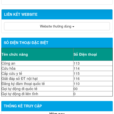
LIÊN KẾT WEBSITE
Website thường dùng
SỐ ĐIỆN THOẠI ĐẶC BIỆT
Tên chức năng
Số Điện thoại
Công an
113
Cứu hỏa
114
Cấp cứu y tế
115
Giải đáp số ĐT nội hạt
116
Đăng ký đàm thoại quốc tế
110
Gọi tự động đi quốc tế
00
Gọi tự động đi liên tỉnh
0
THỐNG KÊ TRUY CẬP
Hôm nay