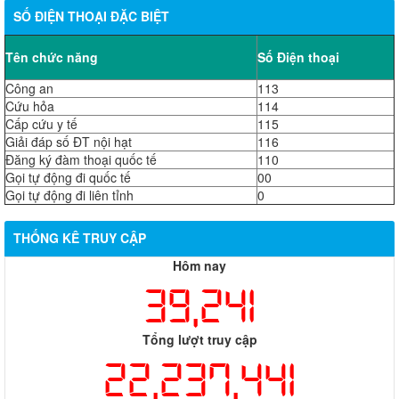
SỐ ĐIỆN THOẠI ĐẶC BIỆT
Tên chức năng
Số Điện thoại
Công an
113
Cứu hỏa
114
Cấp cứu y tế
115
Giải đáp số ĐT nội hạt
116
Đăng ký đàm thoại quốc tế
110
Gọi tự động đi quốc tế
00
Gọi tự động đi liên tỉnh
0
THỐNG KÊ TRUY CẬP
Hôm nay
39,241
Tổng lượt truy cập
22,237,441