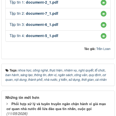
Tập tin 1:
document-2_1.pdf
Tập tin 2:
document-7_1.pdf
Tập tin 3:
document-6_1.pdf
Tập tin 4:
document-5_1.pdf
Tác giả:
Trần Loan
Tags:
khoa học
,
công nghệ
,
thực hiện
,
nhiệm vụ
,
nghị quyết
,
tổ chức
,
ban hành
,
sáng tạo
,
thông tin
,
đơn vị
,
ngân sách
,
công văn
,
quy định
,
cơ
quan
,
nội dung
,
thành phố
,
nhà nước
,
ý kiến
,
sử dụng
,
thời gian
,
cá nhân
Những tin mới hơn
Phối hợp xử lý và tuyên truyền ngăn chặn hành vi giả mạo
cơ quan nhà nước để lừa đảo qua tin nhắn, cuộc gọi
(11/05/2026)