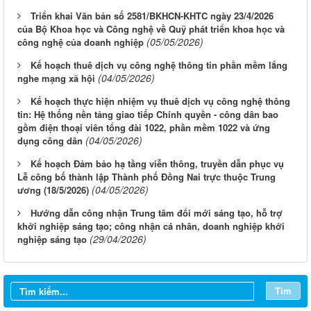
Triển khai Văn bản số 2581/BKHCN-KHTC ngày 23/4/2026
của Bộ Khoa học và Công nghệ về Quỹ phát triển khoa học và
(05/05/2026)
công nghệ của doanh nghiệp
Kế hoạch thuê dịch vụ công nghệ thông tin phần mềm lắng
(04/05/2026)
nghe mạng xã hội
Kế hoạch thực hiện nhiệm vụ thuê dịch vụ công nghệ thông
tin: Hệ thống nền tảng giao tiếp Chính quyền - công dân bao
gồm điện thoại viên tổng đài 1022, phần mềm 1022 và ứng
(04/05/2026)
dụng công dân
Kế hoạch Đảm bảo hạ tầng viễn thông, truyền dẫn phục vụ
Lễ công bố thành lập Thành phố Đồng Nai trực thuộc Trung
(04/05/2026)
ương (18/5/2026)
Hướng dẫn công nhận Trung tâm đổi mới sáng tạo, hỗ trợ
khởi nghiệp sáng tạo; công nhận cá nhân, doanh nghiệp khởi
(29/04/2026)
nghiệp sáng tạo
Thông báo Tuyển chọn tổ chức và cá nhân chủ trì thực hiện
nhiệm vụ khoa học và công nghệ cấp thành phố sử dụng ngân
sách nhà nước đặt hàng thực hiện năm 2026 (đợt 1) lần 3
Tìm
Thông báo Kế hoạch mở hồ sơ tham gia Tuyển chọn tổ chức và