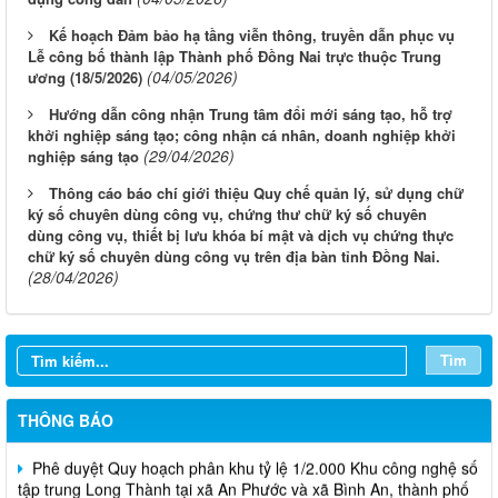
Kế hoạch Đảm bảo hạ tầng viễn thông, truyền dẫn phục vụ
Lễ công bố thành lập Thành phố Đồng Nai trực thuộc Trung
(04/05/2026)
ương (18/5/2026)
Hướng dẫn công nhận Trung tâm đổi mới sáng tạo, hỗ trợ
khởi nghiệp sáng tạo; công nhận cá nhân, doanh nghiệp khởi
(29/04/2026)
nghiệp sáng tạo
Thông cáo báo chí giới thiệu Quy chế quản lý, sử dụng chữ
ký số chuyên dùng công vụ, chứng thư chữ ký số chuyên
dùng công vụ, thiết bị lưu khóa bí mật và dịch vụ chứng thực
chữ ký số chuyên dùng công vụ trên địa bàn tỉnh Đồng Nai.
(28/04/2026)
Thông báo Tuyển chọn tổ chức và cá nhân chủ trì thực hiện
nhiệm vụ khoa học và công nghệ cấp thành phố sử dụng ngân
sách nhà nước đặt hàng thực hiện năm 2026 (đợt 1) lần 3
Tìm
Thông báo Kế hoạch mở hồ sơ tham gia Tuyển chọn tổ chức và
cá nhân chủ trì thực hiện nhiệm vụ khoa học và công nghệ thực
hiện năm 2026 (đợt 1) lần 2
THÔNG BÁO
Phê duyệt Quy hoạch phân khu tỷ lệ 1/2.000 Khu công nghệ số
tập trung Long Thành tại xã An Phước và xã Bình An, thành phố