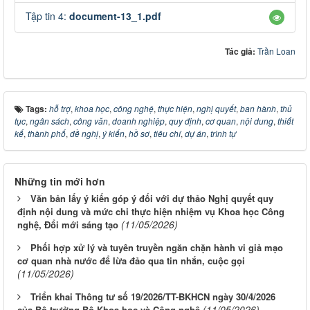
Tập tin 4:
document-13_1.pdf
Tác giả:
Trần Loan
Tags:
hỗ trợ
,
khoa học
,
công nghệ
,
thực hiện
,
nghị quyết
,
ban hành
,
thủ
tục
,
ngân sách
,
công văn
,
doanh nghiệp
,
quy định
,
cơ quan
,
nội dung
,
thiết
kế
,
thành phố
,
đề nghị
,
ý kiến
,
hồ sơ
,
tiêu chí
,
dự án
,
trình tự
Những tin mới hơn
Văn bản lấy ý kiến góp ý đối với dự thảo Nghị quyết quy
định nội dung và mức chi thực hiện nhiệm vụ Khoa học Công
(11/05/2026)
nghệ, Đổi mới sáng tạo
Phối hợp xử lý và tuyên truyền ngăn chặn hành vi giả mạo
cơ quan nhà nước để lừa đảo qua tin nhắn, cuộc gọi
(11/05/2026)
Triển khai Thông tư số 19/2026/TT-BKHCN ngày 30/4/2026
(11/05/2026)
của Bộ trưởng Bộ Khoa học và Công nghệ