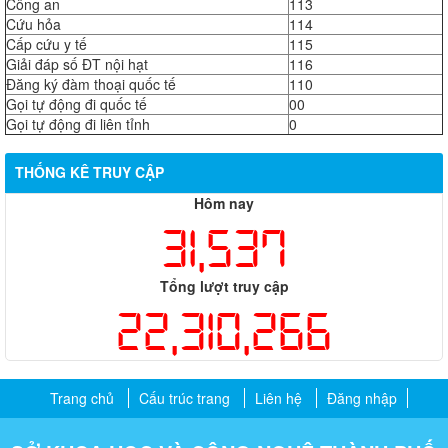
Công an
113
Cứu hỏa
114
Cấp cứu y tế
115
Giải đáp số ĐT nội hạt
116
Đăng ký đàm thoại quốc tế
110
Gọi tự động đi quốc tế
00
Gọi tự động đi liên tỉnh
0
THỐNG KÊ TRUY CẬP
Hôm nay
31,537
Tổng lượt truy cập
22,310,266
Trang chủ
Cấu trúc trang
Liên hệ
Đăng nhập