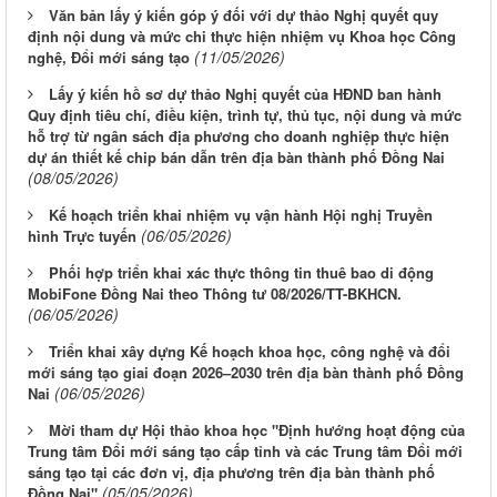
Văn bản lấy ý kiến góp ý đối với dự thảo Nghị quyết quy
định nội dung và mức chi thực hiện nhiệm vụ Khoa học Công
(11/05/2026)
nghệ, Đổi mới sáng tạo
Lấy ý kiến hồ sơ dự thảo Nghị quyết của HĐND ban hành
Quy định tiêu chí, điều kiện, trình tự, thủ tục, nội dung và mức
hỗ trợ từ ngân sách địa phương cho doanh nghiệp thực hiện
dự án thiết kế chip bán dẫn trên địa bàn thành phố Đồng Nai
(08/05/2026)
Kế hoạch triển khai nhiệm vụ vận hành Hội nghị Truyền
(06/05/2026)
hình Trực tuyến
Phối hợp triển khai xác thực thông tin thuê bao di động
MobiFone Đồng Nai theo Thông tư 08/2026/TT-BKHCN.
(06/05/2026)
Triển khai xây dựng Kế hoạch khoa học, công nghệ và đổi
mới sáng tạo giai đoạn 2026–2030 trên địa bàn thành phố Đồng
(06/05/2026)
Nai
Mời tham dự Hội thảo khoa học "Định hướng hoạt động của
Trung tâm Đổi mới sáng tạo cấp tỉnh và các Trung tâm Đổi mới
sáng tạo tại các đơn vị, địa phương trên địa bàn thành phố
Thông báo Tuyển chọn tổ chức và cá nhân chủ trì thực hiện
(05/05/2026)
Đồng Nai"