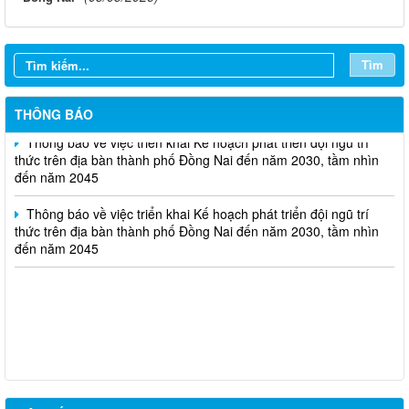
nhiệm vụ khoa học và công nghệ cấp thành phố sử dụng ngân
sách nhà nước đặt hàng thực hiện năm 2026 (đợt 1) lần 3
Tìm
Thông báo Kế hoạch mở hồ sơ tham gia Tuyển chọn tổ chức và
cá nhân chủ trì thực hiện nhiệm vụ khoa học và công nghệ thực
hiện năm 2026 (đợt 1) lần 2
THÔNG BÁO
Thông báo về việc triển khai Kế hoạch phát triển đội ngũ trí
thức trên địa bàn thành phố Đồng Nai đến năm 2030, tầm nhìn
đến năm 2045
Thông báo về việc triển khai Kế hoạch phát triển đội ngũ trí
thức trên địa bàn thành phố Đồng Nai đến năm 2030, tầm nhìn
đến năm 2045