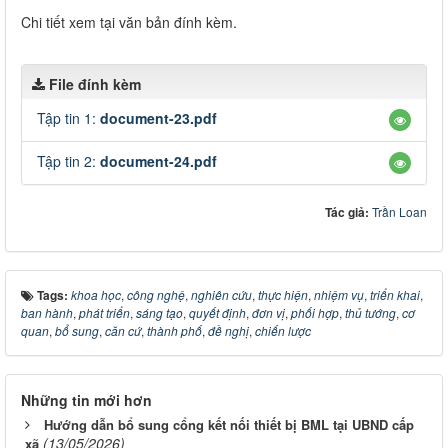
Chi tiết xem tại văn bản đính kèm.
File đính kèm
Tập tin 1:
document-23.pdf
Tập tin 2:
document-24.pdf
Tác giả:
Trần Loan
Tags:
khoa học
,
công nghệ
,
nghiên cứu
,
thực hiện
,
nhiệm vụ
,
triển khai
,
ban hành
,
phát triển
,
sáng tạo
,
quyết định
,
đơn vị
,
phối hợp
,
thủ tướng
,
cơ
quan
,
bổ sung
,
căn cứ
,
thành phố
,
đề nghị
,
chiến lược
Những tin mới hơn
Hướng dẫn bổ sung cổng kết nối thiết bị BML tại UBND cấp
(13/05/2026)
xã