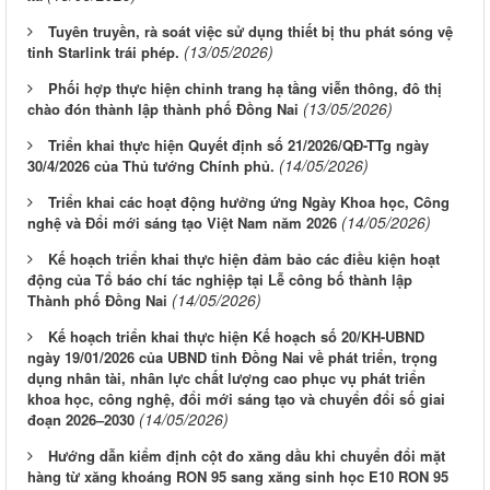
Tuyên truyền, rà soát việc sử dụng thiết bị thu phát sóng vệ
(13/05/2026)
tinh Starlink trái phép.
Phối hợp thực hiện chỉnh trang hạ tầng viễn thông, đô thị
(13/05/2026)
chào đón thành lập thành phố Đồng Nai
Triển khai thực hiện Quyết định số 21/2026/QĐ-TTg ngày
(14/05/2026)
30/4/2026 của Thủ tướng Chính phủ.
Triển khai các hoạt động hưởng ứng Ngày Khoa học, Công
(14/05/2026)
nghệ và Đổi mới sáng tạo Việt Nam năm 2026
Kế hoạch triển khai thực hiện đảm bảo các điều kiện hoạt
động của Tổ báo chí tác nghiệp tại Lễ công bố thành lập
(14/05/2026)
Thành phố Đồng Nai
Kế hoạch triển khai thực hiện Kế hoạch số 20/KH-UBND
ngày 19/01/2026 của UBND tỉnh Đồng Nai về phát triển, trọng
dụng nhân tài, nhân lực chất lượng cao phục vụ phát triển
khoa học, công nghệ, đổi mới sáng tạo và chuyển đổi số giai
(14/05/2026)
đoạn 2026–2030
Hướng dẫn kiểm định cột đo xăng dầu khi chuyển đổi mặt
hàng từ xăng khoáng RON 95 sang xăng sinh học E10 RON 95