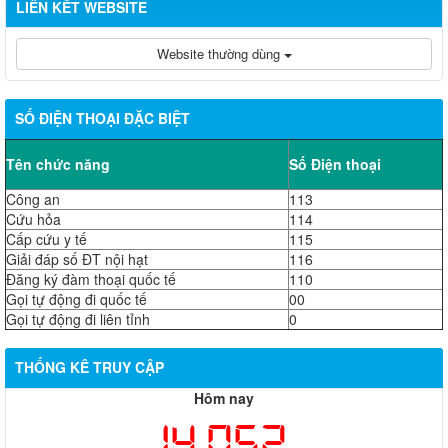
LIÊN KẾT WEBSITE
Website thường dùng
SỐ ĐIỆN THOẠI ĐẶC BIỆT
Tên chức năng
Số Điện thoại
Công an
113
Cứu hỏa
114
Cấp cứu y tế
115
Giải đáp số ĐT nội hạt
116
Đăng ký đàm thoại quốc tế
110
Gọi tự động đi quốc tế
00
Gọi tự động đi liên tỉnh
0
THỐNG KÊ TRUY CẬP
Hôm nay
14,052